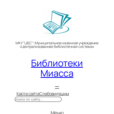
Перейти
к
содержимому
МКУ "ЦБС" | Муниципальное казенное учреждение
«Централизованная библиотечная система»
Библиотеки
Миасса
Карта сайта
Слабовидящим
Поиск
Меню