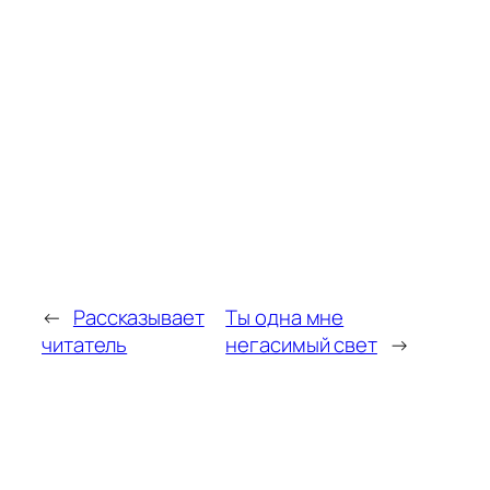
←
Рассказывает
Ты одна мне
читатель
негасимый свет
→