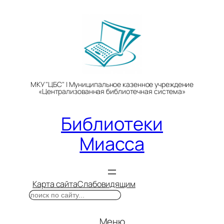
Перейти
к
содержимому
МКУ "ЦБС" | Муниципальное казенное учреждение
«Централизованная библиотечная система»
Библиотеки
Миасса
Карта сайта
Слабовидящим
Поиск
Меню