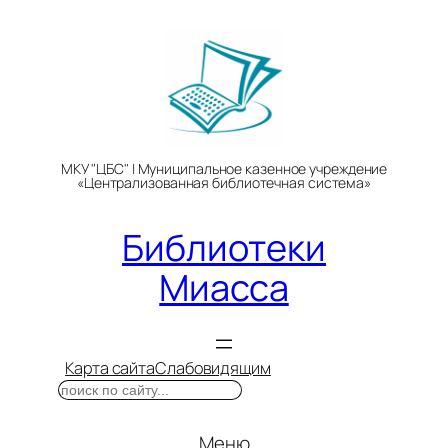
Перейти
к
содержимому
МКУ "ЦБС" | Муниципальное казенное учреждение
«Централизованная библиотечная система»
Библиотеки
Миасса
Карта сайта
Слабовидящим
Поиск
Меню