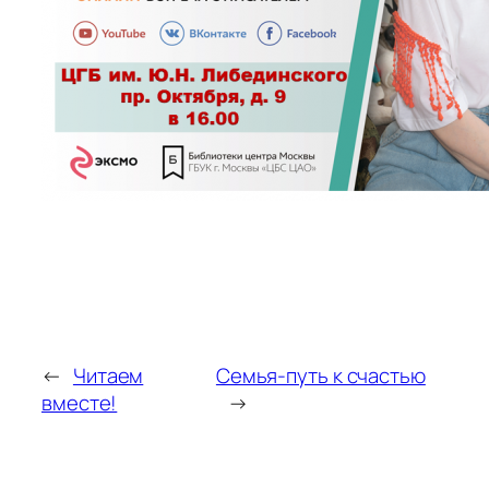
←
Читаем
Семья-путь к счастью
вместе!
→