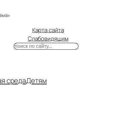
тема»
Карта сайта
Слабовидящим
Поиск
m
ube
нтакте
ая среда
Детям