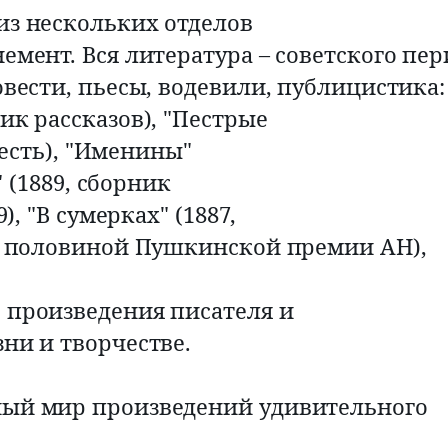
из нескольких отделов
емент. Вся литература – советского пер
овести, пьесы, водевили, публицистика:
ик рассказов), "Пестрые
овесть), "Именины"
" (1889, сборник
), "В сумерках" (1887,
88 половиной Пушкинской премии АН),
 произведения писателя и
ни и творчестве.
ный мир произведений удивительного