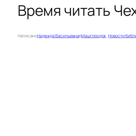
Время читать Че
Написано
Надежда Васильевна
в
Машгородок
, 
Новости библ