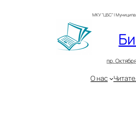
Перейти
к
МКУ "ЦБС" | Муницип
содержимому
Би
пр. Октября
О нас
Читате