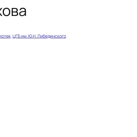
хова
иотек
, 
ЦГБ им. Ю.Н. Либединского