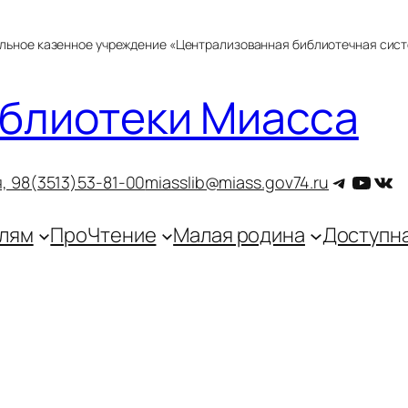
альное казенное учреждение «Централизованная библиотечная сис
блиотеки Миасса
Telegra
YouT
ВКо
, 9
8(3513)53-81-00
miasslib@miass.gov74.ru
лям
ПроЧтение
Малая родина
Доступн