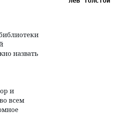
Лев Толстой 
 библиотеки
й
жно назвать
ор и
во всем
ромное