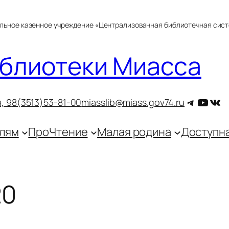
альное казенное учреждение «Централизованная библиотечная сис
блиотеки Миасса
Telegra
YouT
ВКо
, 9
8(3513)53-81-00
miasslib@miass.gov74.ru
лям
ПроЧтение
Малая родина
Доступн
20