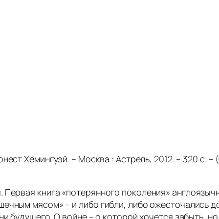
Эрнест Хемингуэй. – Москва : Астрель, 2012. – 320 с.
. Первая книга «потерянного поколения» англоязычн
ечным мясом» – и либо гибли, либо ожесточались до
и будущего. О войне – о которой хочется забыть, но