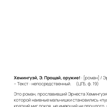
Хемингуэй, Э. Прощай, оружие!
: [роман] / 
– Текст : непосредственный. (ЦГБ, ф. 19)
Это роман, прославивший Эрнеста Хемингуэя
которой наивные мальчишки становились «пуш
краткий миг покоя, не имеющий ни прошлого, н