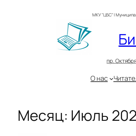
Перейти
к
МКУ "ЦБС" | Муницип
содержимому
Би
пр. Октября
О нас
Читате
Месяц:
Июль 20