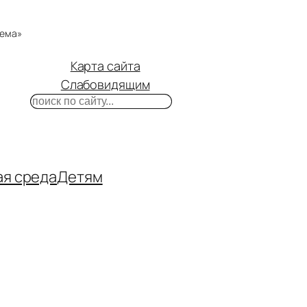
тема»
Карта сайта
Слабовидящим
Поиск
m
ube
нтакте
ая среда
Детям