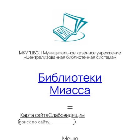
Перейти
к
содержимому
МКУ "ЦБС" | Муниципальное казенное учреждение
«Централизованная библиотечная система»
Библиотеки
Миасса
Карта сайта
Слабовидящим
Поиск
Меню