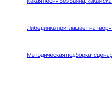
Какая песня без баяна, какая ск
Либединка приглашает на творч
Методическая подборка: сценар