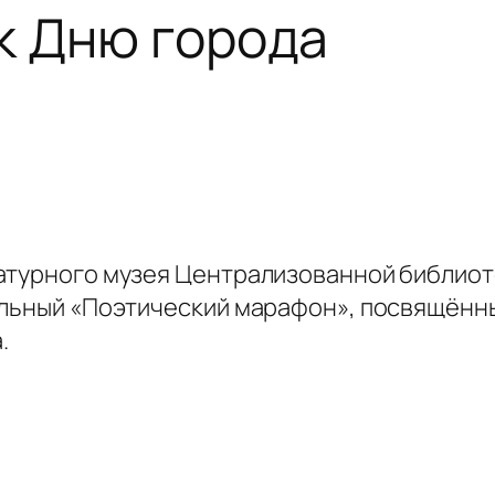
к Дню города
ратурного музея Централизованной библио
уальный «Поэтический марафон», посвящён
.