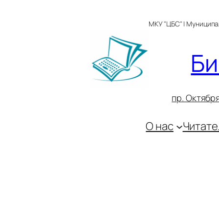
Перейти
к
МКУ "ЦБС" | Муницип
содержимому
Би
пр. Октября
О нас
Читате