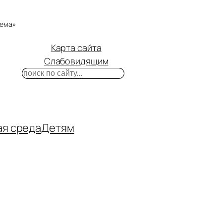
тема»
Карта сайта
Слабовидящим
Поиск
m
ube
нтакте
ая среда
Детям