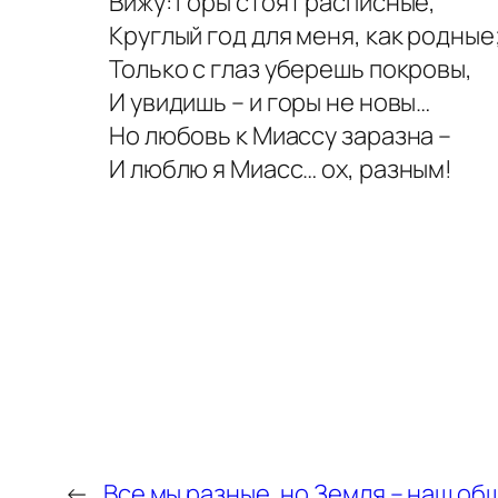
Вижу: горы стоят расписные,
Круглый год для меня, как родные
Только с глаз уберешь покровы,
И увидишь – и горы не новы…
Но любовь к Миассу заразна –
И люблю я Миасс… ох, разным!
←
Все мы разные, но Земля – наш об