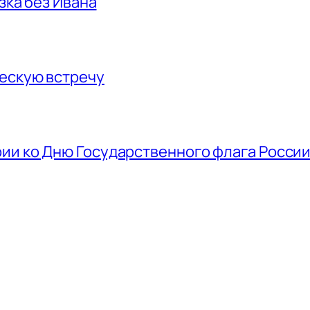
азка без Ивана
ескую встречу
ии ко Дню Государственного флага Росси