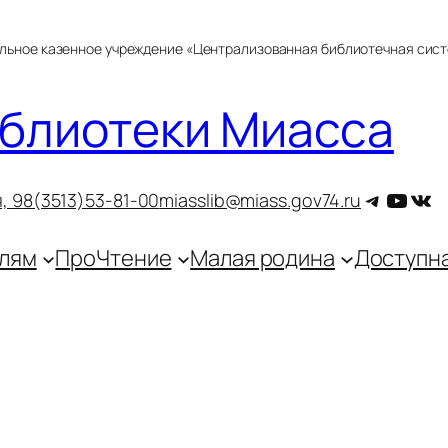
альное казенное учреждение «Централизованная библиотечная сис
блиотеки Миасса
Telegra
YouT
ВКо
, 9
8(3513)53-81-00
miasslib@miass.gov74.ru
лям
ПроЧтение
Малая родина
Доступн