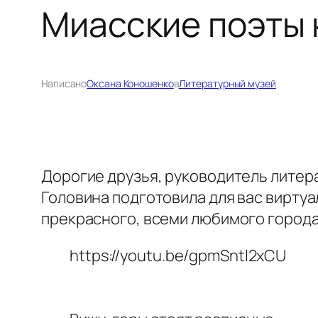
Миасские поэты 
Написано
Оксана Коношенко
в
Литературный музей
Дорогие друзья, руководитель лите
Головина подготовила для вас вирт
прекрасного, всеми любимого города
https://youtu.be/gpmSntl2xCU