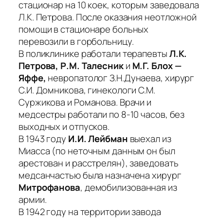
стационар на 10 коек, которым заведовала
Л.К. Петрова. После оказания неотложной
помощи в стационаре больных
перевозили в горбольницу.
В поликлинике работали терапевты
Л.К.
Петрова, Р.М. Талесник
и
М.Г. Блох —
Яффе,
невропатолог З.Н.Дунаева, хирург
С.И. Домникова, гинекологи С.М.
Суржикова и Романова. Врачи и
медсестры работали по 8-10 часов, без
выходных и отпусков.
В 1943 году
И.И. Лейбман
выехал из
Миасса (по неточным данным он был
арестован и расстрелян), заведовать
медсанчастью была назначена хирург
Митрофанова
, демобилизованная из
армии.
В 1942 году на территории завода