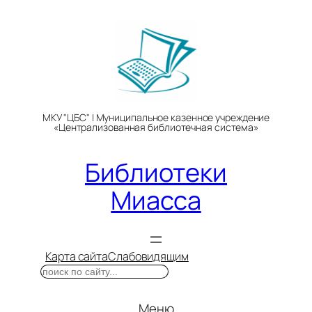
Перейти
к
содержимому
МКУ "ЦБС" | Муниципальное казенное учреждение
«Централизованная библиотечная система»
Библиотеки
Миасса
Карта сайта
Слабовидящим
Поиск
Меню