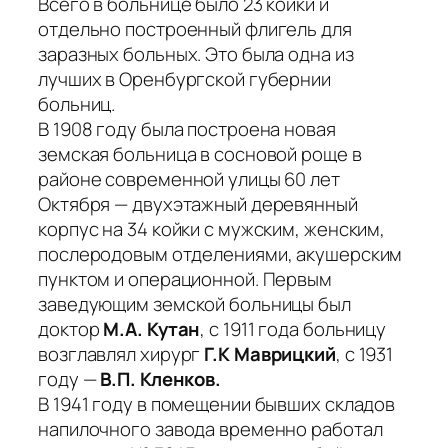
Всего в больнице было 23 койки и
отдельно построенный флигель для
заразных больных. Это была одна из
лучших в Оренбургской губернии
больниц.
В 1908 году была построена новая
земская больница в сосновой роще в
районе современной улицы 60 лет
Октября — двухэтажный деревянный
корпус на 34 койки с мужским, женским,
послеродовым отделениями, акушерским
пунктом и операционной. Первым
заведующим земской больницы был
доктор
М.А. Кутан
, с 1911 года больницу
возглавлял хирург
Г.К Маврицкий
, с 1931
году —
В.П. Кленков.
В 1941 году в помещении бывших складов
напилочного завода временно работал