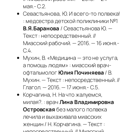
мая.- С.2.
Севастьянова, Ю. И всего-то полвека!
: медсестра детской поликлиники №1
В.Я.Баранова
/ Севастьянова Ю. —
Текст : непосредственный. //
Миасский рабочий. — 2016. — 16 июня.-
С.4.
Мухин, В. «Медицина — это не услуга,
а помощь людям» : миасский врач-
офтальмолог
Юлия Починяева
/ В.
Мухин. — Текст : непосредственный. //
Глагол. — 2016. — 17 июня.- С.5.
Корчагина, Н. На что жалуемся,
милая?. : врач
Лина Владимировна
Островская
без малого полвека
лечила и выхаживала миасских
женщин / Н. Корчагина. — Текст :
непосредственный. // Миасский