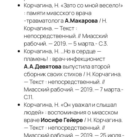
Корчагина, Н. «Зато со мной весело!»
: памяти миасского врача
-травматолога
А.Макарова
/ Н.
Корчагина. — Текст :
непосредственный. // Миасский
рабочий. — 2019. — 5 марта.- С.3.
Корчагина, Н. …Но в сердце —
пламень! : врач-инфекционист
А.А.Девятова
выпустила второй
сборник своих стихов / Н. Корчагина.
— Текст : непосредственный. //
Миасский рабочий. — 2019. — 7 марта.-
С.11.
Корчагина, Н. «Он уважал и слышал
людей» : воспоминания о миасском
враче
Иосифе Гейере
/ Н. Корчагина.
— Текст : непосредственный. //
Миасский рабочий. — 2019. — 25 июля.-