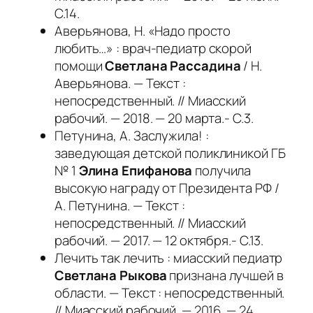
С.14.
Аверьянова, Н. «Надо просто
любить…» : врач-педиатр скорой
помощи
Светлана Рассадина
/ Н.
Аверьянова. — Текст :
непосредственный. // Миасский
рабочий. — 2018. — 20 марта.- С.3.
Петунина, А. Заслужила! :
заведующая детской поликлиникой ГБ
№ 1
Элина Епифанова
получила
высокую награду от Президента РФ /
А. Петунина. — Текст :
непосредственный. // Миасский
рабочий. — 2017. — 12 октября.- С.13.
Лечить так лечить : миасский педиатр
Светлана Рыкова
признана лучшей в
области. — Текст : непосредственный.
// Миасский рабочий. — 2016. — 24