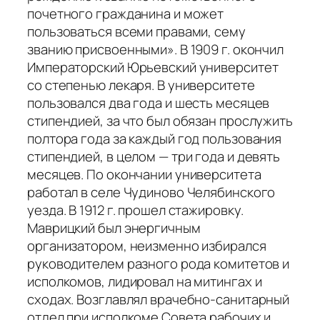
почетного гражданина и может
пользоваться всеми правами, сему
званию присвоенными». В 1909 г. окончил
Императорский Юрьевский университет
со степенью лекаря. В университете
пользовался два года и шесть месяцев
стипендией, за что был обязан прослужить
полтора года за каждый год пользования
стипендией, в целом — три года и девять
месяцев. По окончании университета
работал в селе Чудиново Челябинского
уезда. В 1912 г. прошел стажировку.
Маврицкий был энергичным
организатором, неизменно избирался
руководителем разного рода комитетов и
исполкомов, лидировал на митингах и
сходах. Возглавлял врачебно-санитарный
отдел при исполкоме Совета рабочих и