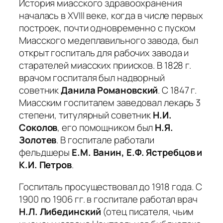
История миасского здравоохранения
началась в XVIII веке, когда в числе первых
построек, почти одновременно с пуском
Миасского медеплавильного завода, был
открыт госпиталь для рабочих завода и
старателей миасских приисков. В 1828 г.
врачом госпиталя был надворный
советник
Данила Романовский
. С 1847 г.
Миасским госпиталем заведовал лекарь 3
степени, титулярный советник
Н.И.
Соколов
, его помощником был
Н.Я.
Золотев
. В госпитале работали
фельдшеры
Е.М. Ванин, Е.Ф. Ястребцов и
К.И. Петров
.
Госпиталь просуществовал до 1918 года. С
1900 по 1906 гг. в госпитале работал врач
Н.Л. Либединский
(отец писателя, чьим