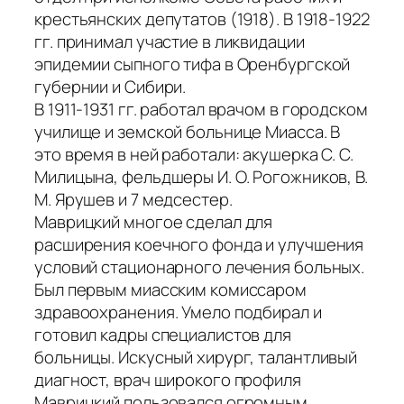
крестьянских депутатов (1918). В 1918-1922
гг. принимал участие в ликвидации
эпидемии сыпного тифа в Оренбургской
губернии и Сибири.
В 1911-1931 гг. работал врачом в городском
училище и земской больнице Миасса. В
это время в ней работали: акушерка С. С.
Милицына, фельдшеры И. О. Рогожников, В.
М. Ярушев и 7 медсестер.
Маврицкий многое сделал для
расширения коечного фонда и улучшения
условий стационарного лечения больных.
Был первым миасским комиссаром
здравоохранения. Умело подбирал и
готовил кадры специалистов для
больницы. Искусный хирург, талантливый
диагност, врач широкого профиля
Маврицкий пользовался огромным