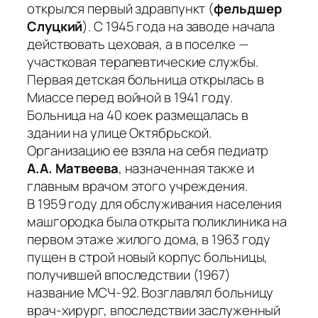
открылся первый здравпункт (
фельдшер
Слуцкий
). С 1945 года на заводе начала
действовать цеховая, а в поселке —
участковая терапевтические службы.
Первая детская больница открылась в
Миассе перед войной в 1941 году.
Больница на 40 коек размещалась в
здании на улице Октябрьской.
Организацию ее взяла на себя педиатр
А.А. Матвеева
, назначенная также и
главным врачом этого учреждения.
В 1959 году для обслуживания населения
машгородка была открыта поликлиника на
первом этаже жилого дома, в 1963 году
пущен в строй новый корпус больницы,
получившей впоследствии (1967)
название МСЧ-92. Возглавлял больницу
врач-хирург, впоследствии заслуженный