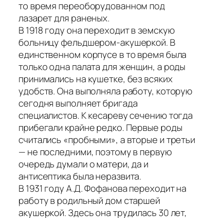
то время переоборудованном под
лазарет для раненых.
В 1918 году она переходит в земскую
больницу фельдшером-акушеркой. В
единственном корпусе в то время была
только одна палата для женщин, а роды
принимались на кушетке, без всяких
удобств. Она выполняла работу, которую
сегодня выполняет бригада
специалистов. К кесареву сечению тогда
прибегали крайне редко. Первые роды
считались «пробными», а вторые и третьи
— не последними, поэтому в первую
очередь думали о матери, да и
антисептика была неразвита.
В 1931 году А.Д. Фофанова переходит на
работу в родильный дом старшей
акушеркой. Здесь она трудилась 30 лет,