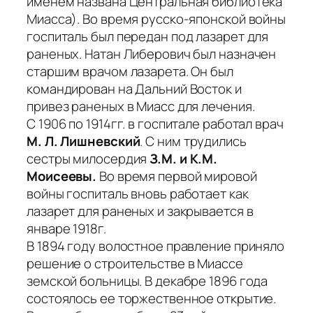
именем названа Центральная библиотека
Миасса). Во время русско-японской войны
госпиталь был передан под лазарет для
раненых. Натан Либерович был назначен
старшим врачом лазарета. Он был
командирован на Дальний Восток и
привез раненых в Миасс для лечения.
С 1906 по 1914гг. в госпитале работал врач
М. Л. Лишневский
. С ним трудились
сестры милосердия
З.М. и К.М.
Моисеевы.
Во время первой мировой
войны госпиталь вновь работает как
лазарет для раненых и закрывается в
январе 1918г.
В 1894 году волостное правление приняло
решение о строительстве в Миассе
земской больницы. В декабре 1896 года
состоялось ее торжественное открытие.