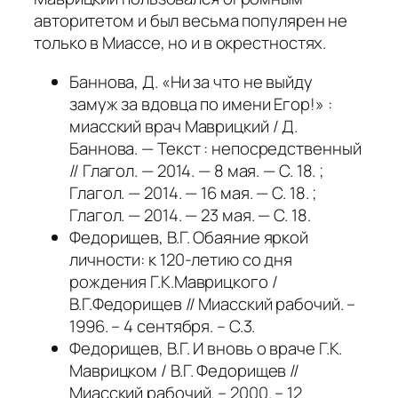
авторитетом и был весьма популярен не
только в Миассе, но и в окрестностях.
Баннова, Д. «Ни за что не выйду
замуж за вдовца по имени Егор!» :
миасский врач Маврицкий / Д.
Баннова. — Текст : непосредственный
// Глагол. — 2014. — 8 мая. — С. 18. ;
Глагол. — 2014. — 16 мая. — С. 18. ;
Глагол. — 2014. — 23 мая. — С. 18.
Федорищев, В.Г. Обаяние яркой
личности: к 120-летию со дня
рождения Г.К.Маврицкого /
В.Г.Федорищев // Миасский рабочий. –
1996. – 4 сентября. – С.3.
Федорищев, В.Г. И вновь о враче Г.К.
Маврицком / В.Г. Федорищев //
Миасский рабочий. – 2000. – 12