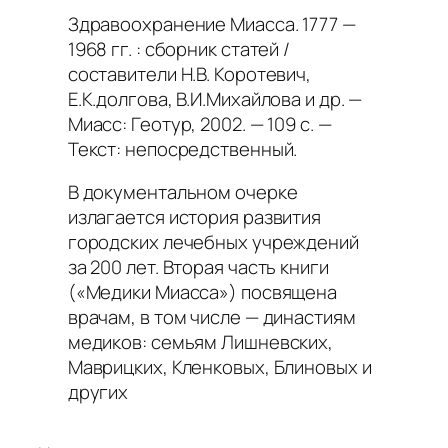
Здравоохранение Миасса. 1777 —
1968 гг. : сборник статей /
составители Н.В. Коротевич,
Е.К.долгова, В.И.Михайлова и др. —
Миасс: Геотур, 2002. — 109 с. —
Текст: непосредственный.
В документальном очерке
излагается история развития
городских лечебных учреждений
за 200 лет. Вторая часть книги
(«Медики Миасса») посвящена
врачам, в том числе — династиям
медиков: семьям Лишневских,
Маврицких, Кленковых, Блиновых и
других