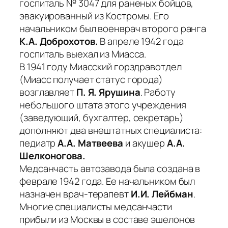
госпиталь № 3047 для раненых бойцов,
эвакуированный из Костромы. Его
начальником был военврач второго ранга
К.А. Доброхотов.
В апреле 1942 года
госпиталь выехал из Миасса.
В 1941 году Миасский горздравотдел
(Миасс получает статус города)
возглавляет
П. Я. Ярушина
. Работу
небольшого штата этого учреждения
(заведующий, бухгалтер, секретарь)
дополняют два внештатных специалиста:
педиатр
А.А. Матвеева
и акушер
А.А.
Шелконогова.
Медсанчасть автозавода была создана в
феврале 1942 года. Ее начальником был
назначен врач-терапевт
И.И. Лейбман
.
Многие специалисты медсанчасти
прибыли из Москвы в составе эшелонов