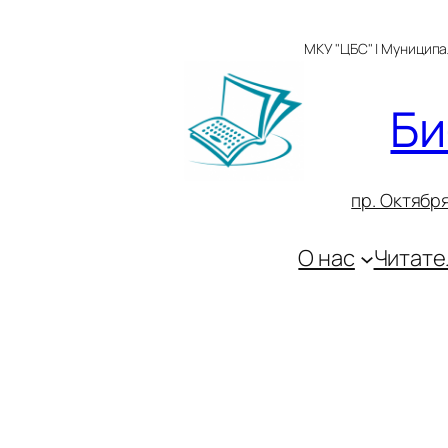
Перейти
к
МКУ "ЦБС" | Муницип
содержимому
Би
пр. Октября
О нас
Читате