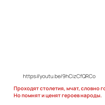
https://youtu.be/9hCizCfQRCo
Проходят столетия, мчат, словно г
Но помнят и ценят героев народы.