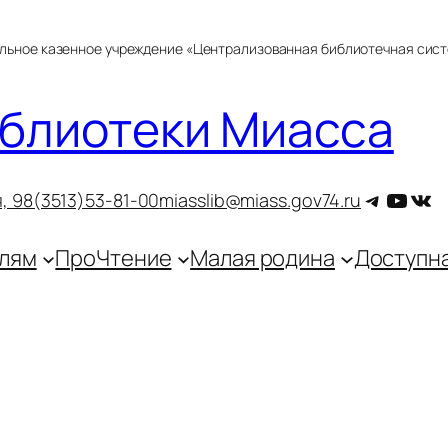
альное казенное учреждение «Централизованная библиотечная сис
блиотеки Миасса
Telegra
YouT
ВКо
, 9
8(3513)53-81-00
miasslib@miass.gov74.ru
лям
ПроЧтение
Малая родина
Доступн