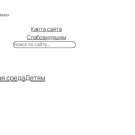
тема»
Карта сайта
Слабовидящим
Поиск
m
ube
нтакте
ая среда
Детям