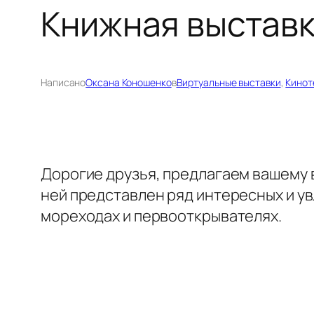
Книжная выставк
Написано
Оксана Коношенко
в
Виртуальные выставки
, 
Кинот
Дорогие друзья, предлагаем вашему 
ней представлен ряд интересных и ув
мореходах и первооткрывателях.