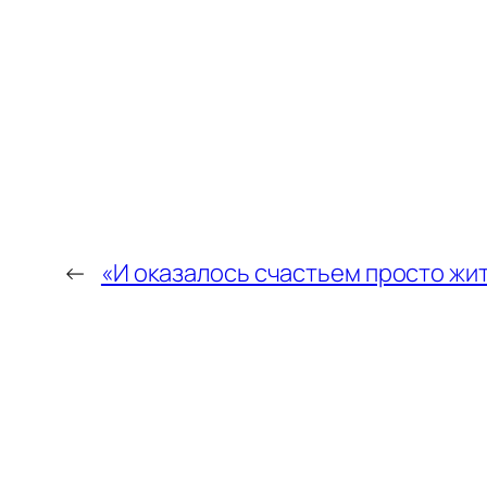
←
«И оказалось счастьем просто жи