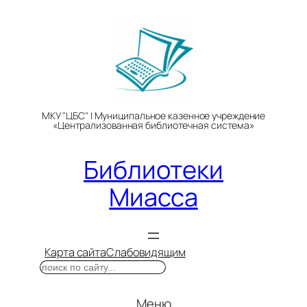
Перейти
к
содержимому
МКУ "ЦБС" | Муниципальное казенное учреждение
«Централизованная библиотечная система»
Библиотеки
Миасса
Карта сайта
Слабовидящим
Поиск
Меню