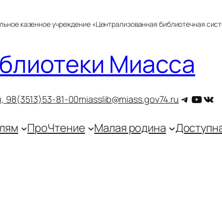
альное казенное учреждение «Централизованная библиотечная сис
блиотеки Миасса
Telegra
YouT
ВКо
, 9
8(3513)53-81-00
miasslib@miass.gov74.ru
лям
ПроЧтение
Малая родина
Доступн