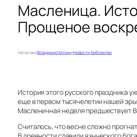
Масленица. Исто
Прощеное воскр
Написано
Владимир Мухин
в
Новости библиотек
История этого русского праздника ухо
еще в первом тысячелетии нашей эры 
Масленичная неделя предшествует В
Считалось, что весне сложно прогнат
В древности славили языческого бога