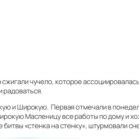
 сжигали чучело, которое ассоциировалась
и радоваться.
кую и Широкую. Первая отмечали в понедель
Широкую Масленицу все работы по дому и хо
ые битвы «стенка на стенку», штурмовали с