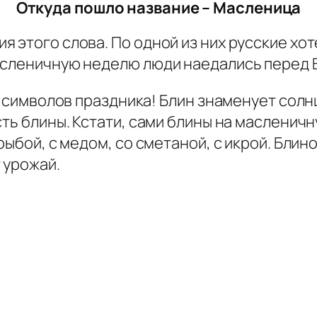
Откуда пошло название – Масленица
 этого слова. По одной из них русские хоте
асленичную неделю люди наедались перед 
ых символов праздника! Блин знаменует солн
сть блины. Кстати, сами блины на масленич
рыбой, с медом, со сметаной, с икрой. Блин
 урожай.