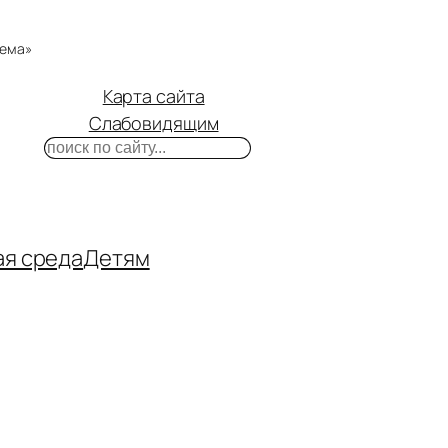
тема»
Карта сайта
Слабовидящим
Поиск
m
ube
нтакте
ая среда
Детям