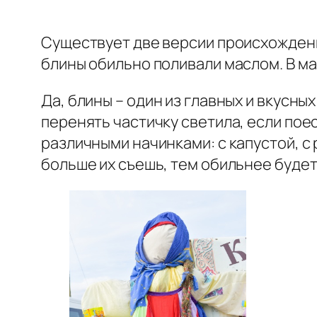
Существует две версии происхождения
блины обильно поливали маслом. В м
Да, блины – один из главных и вкусн
перенять частичку светила, если пое
различными начинками: с капустой, с 
больше их съешь, тем обильнее будет