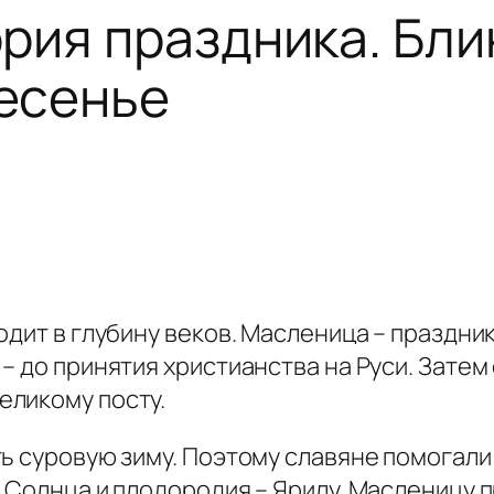
рия праздника. Блин
есенье
дит в глубину веков. Масленица – праздник
– до принятия христианства на Руси. Затем
еликому посту.
ь суровую зиму. Поэтому славяне помогали
 Солнца и плодородия – Ярилу. Масленицу 