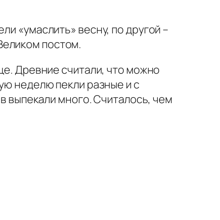
ли «умаслить» весну, по другой –
Великом постом.
це. Древние считали, что можно
ную неделю пекли разные и с
ов выпекали много. Считалось, чем