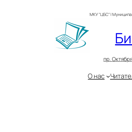
Перейти
к
МКУ "ЦБС" | Муницип
содержимому
Би
пр. Октября
О нас
Читате