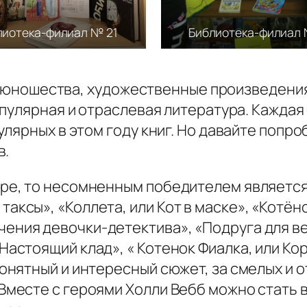
лиотека-филиал № 21
Библиотека-филиал 
й и юношества, художественные произведен
пулярная и отраслевая литература. Каждая
лярных в этом году книг. Но давайте попро
в.
туре, то несомненным победителем являетс
аксы», «Коллета, или Кот в маске», «Котён
чения девочки-детектива», «Подруга для в
Настоящий клад», « Котенок Фиалка, или Кор
понятный и интересный сюжет, за смелых и о
 Вместе с героями Холли Вебб можно стать 