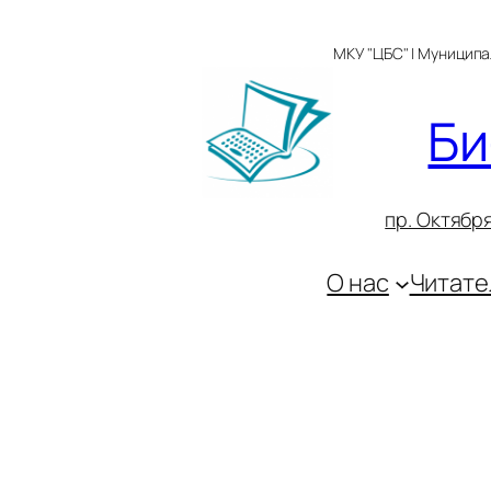
Перейти
к
МКУ "ЦБС" | Муницип
содержимому
Би
пр. Октября
О нас
Читате