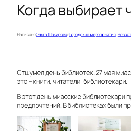
Когда выбирает 
Написано
Ольга Шакирова
в
Городские мероприятия
, 
Новост
Отшумел день библиотек. 27 мая миас
это – книги, читатели, библиотекари.
В этот день миасские библиотекари п
предпочтений. В библиотеках были пр