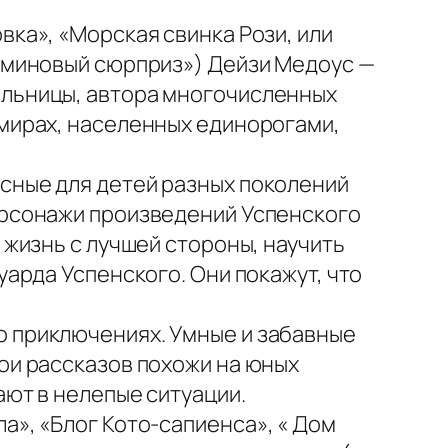
овка», «Морская свинка Рози, или
асминовый сюрприз») Дейзи Медоус —
ельницы, автора многочисленных
 мирах, населенных единорогами,
есные для детей разных поколений
Персонажи произведений Успенского
 жизнь с лучшей стороны, научить
уарда Успенского. Они покажут, что
о приключениях. Умные и забавные
ои рассказов похожи на юных
ают в нелепые ситуации.
а», «Блог Кото-сапиенса», « Дом