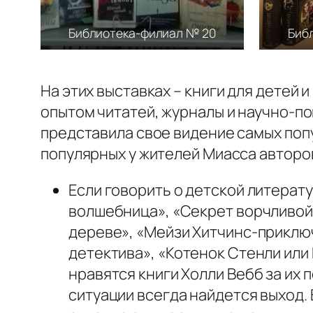
Библиотека-филиал № 20
Биб
На этих выставках – книги для дете
опытом читатей, журналы и научно-по
представила свое видение самых попу
популярных у жителей Миасса авторо
Если говорить о детской литера
волшебница», «Секрет ворчливой т
дереве», «Мейзи Хитчинс-приклю
детектива», «Котенок Стенли или 
нравятся книги Холли Вебб за их 
ситуации всегда найдется выход.