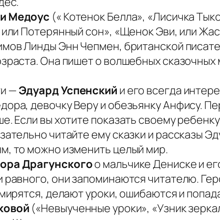
дес.
и Медоус
(« Котенок Белла», «Лисичка Тык
, или Потерянный сон», «Щенок Эви, или Ж
нимов Линды Энн Чепмен, британской писат
озраста. Она пишет о волшебных сказочных
ти —
Эдуард Успенский
и его всегда интер
дора, девочку Веру и обезьянку Анфису. 
е. Если вы хотите показать своему ребенку
зательно читайте ему сказки и рассказы Эд
м, то можно изменить целый мир.
ора Драгунского
о мальчике Дениске и ег
и равного, они запоминаются читателю. Гер
 мирятся, делают уроки, ошибаются и попад
ковой
(«Невыученные уроки», «Узник зеркал