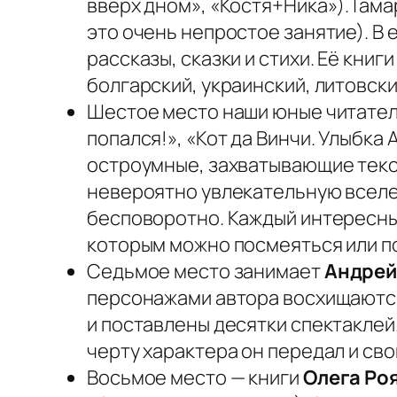
вверх дном», «Костя+Ника»).Тамар
это очень непростое занятие). В 
рассказы, сказки и стихи. Её кни
болгарский, украинский, литовски
Шестое место наши юные читате
попался!», «Кот да Винчи. Улыбка 
остроумные, захватывающие текст
невероятно увлекательную вселе
бесповоротно. Каждый интересны
которым можно посмеяться или по
Седьмое место занимает
Андрей
персонажами автора восхищаются 
и поставлены десятки спектаклей
черту характера он передал и св
Восьмое место — книги
Олега Ро