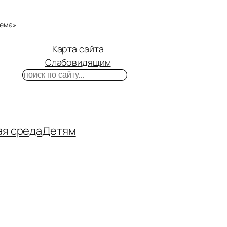
тема»
Карта сайта
Слабовидящим
Поиск
m
ube
нтакте
ая среда
Детям