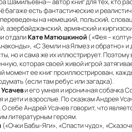
а Шамильевна— автор книг для тех, кто раст
её багаже есть фантастические и реалистич
ги переведены на немецкий, польский, слова
й, азербайджанский, армянский и киргизски
ли отдали
Кате Матюшкиной
( «Фея – колту
Анаконды», «С Земли на Ялмез и обратно» и 
ы, но и сама же их иллюстрирует. Поэтому 
нную, которая своей живой игрой затягива
й момент ее книг проиллюстрирован, кажды
думать (если там ребус или загадка).
 Усачев
и его умная и ироничная собачка С
и дети и взрослые. По сказкам Андрея Ус
. О себе Андрей Усачев говорит, что являе
оим литературным героям.
я
(«Очки Бабы-Яги», «Спасти чудо», «Сказоч