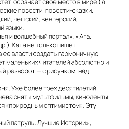
ет, осознает свое место в мире ( а
еские повести, повести-сказки,
цкий, чешский, венгерский,
й языки.
нья и волшебный портал», « Ага,
др.). Кате не только пишет
в ее власти создать гармоничную,
ет маленьких читателей абсолютно и
й разворот — с рисунком, над
оня. Уже более трех десятилетий
ачева сняты мультфильмы, киноленты
тся «природным оптимистом». Эту
ный патруль. Лучшие Истории» ,