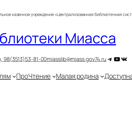
альное казенное учреждение «Централизованная библиотечная сис
блиотеки Миасса
Telegra
YouT
ВКо
, 9
8(3513)53-81-00
miasslib@miass.gov74.ru
лям
ПроЧтение
Малая родина
Доступн