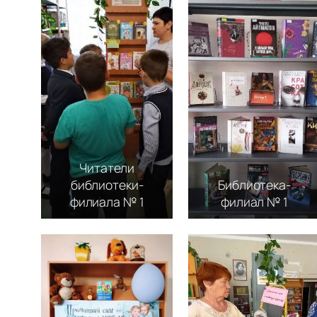
Читатели
библиотеки-
Библиотека-
филиала № 1
филиал № 1