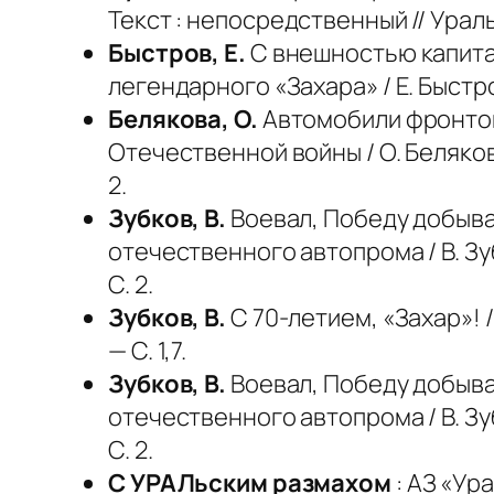
Текст : непосредственный // Уральс
Быстров, Е.
С внешностью капита
легендарного «Захара» / Е. Быстров
Белякова, О.
Автомобили фронтовы
Отечественной войны / О. Белякова
2.
Зубков, В.
Воевал, Победу добыва
отечественного автопрома / В. Зуб
С. 2.
Зубков, В.
С 70-летием, «Захар»! /
— С. 1,7.
Зубков, В.
Воевал, Победу добыва
отечественного автопрома / В. Зуб
С. 2.
С УРАЛьским размахом
: АЗ «Ур