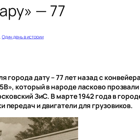
ару» — 77
, 
Один день в истории
я города дату – 77 лет назад с конвейе
5В», который в народе ласково прозвали
сковский ЗиС. В марте 1942 года в город
 передач и двигатели для грузовиков.