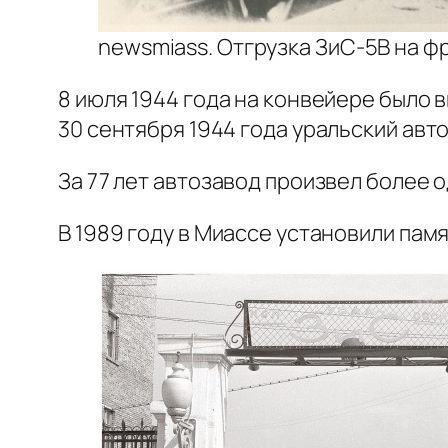
newsmiass. Отгрузка ЗиС-5В на ф
8 июля 1944 года на конвейере было 
30 сентября 1944 года уральский авт
За 77 лет автозавод произвел более 
В 1989 году в Миассе установили пам