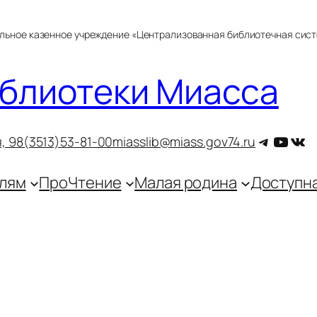
альное казенное учреждение «Централизованная библиотечная сис
блиотеки Миасса
Telegra
YouT
ВКо
, 9
8(3513)53-81-00
miasslib@miass.gov74.ru
лям
ПроЧтение
Малая родина
Доступн