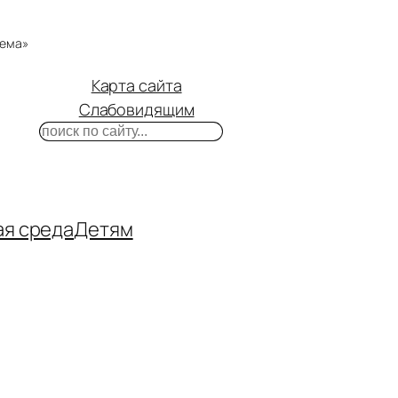
тема»
Карта сайта
Слабовидящим
Поиск
m
ube
нтакте
ая среда
Детям