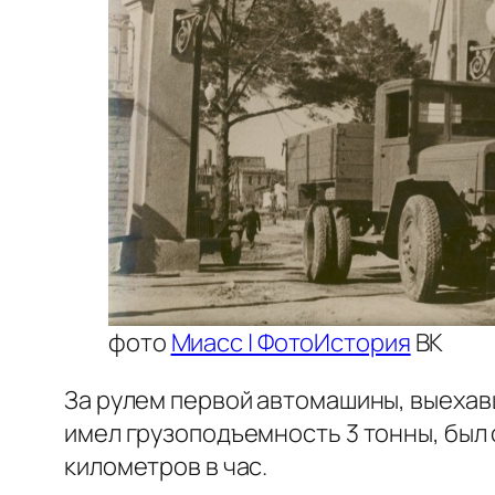
фото
Миасс | ФотоИстория
ВК
За рулем первой автомашины, выехавш
имел грузоподъемность 3 тонны, был
километров в час.