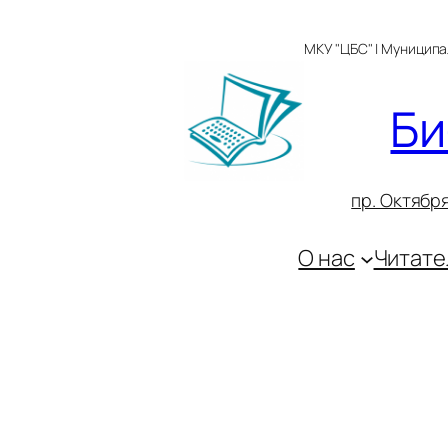
Перейти
к
МКУ "ЦБС" | Муницип
содержимому
Би
пр. Октября
О нас
Читате