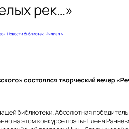
елых рек…»
док
, 
Новости библиотек
, 
Филиал 4
овского» состоялся творческий вечер «Р
 нашей библиотеки. Абсолютная победител
менно на этом конкурсе поэты- Елена Ранне