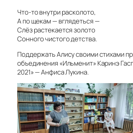
Что-то внутри расколото,
А по щекам — вглядеться —
Слёз растекается золото
Сонного чистого детства.
Поддержать Алису своими стихами пр
объединения «Ильменит» Каринэ Гасп
2021» — Анфиса Лукина.