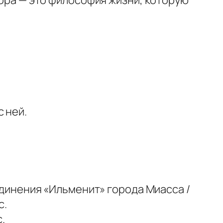
тора — это философия жизни, которую
 ней.
динения «Ильменит» города Миасса /
с.
.