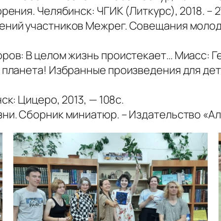
рения. Челябинск: ЧГИК (Литкурс), 2018. – 2
дений участников Межрег. Совещания молод
ров: В целом жизнь проистекает… Миасс: Гео
 планета! Избранные произведения для детей
ск: Цицеро, 2013, — 108с.
зни. Сборник миниатюр. – Издательство «А