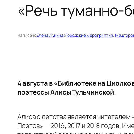
«Речь туманно-б
Написано
Елена Лукина
в
Городские мероприятия
, 
Машгоро
4 августа в «Библиотеке на Циолк
поэтессы Алисы Тульчинской.
Алиса с детства является читателем
Поэтов» — 2016, 2017 и 2018 годов, И