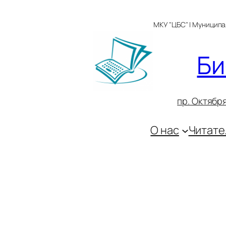
Перейти
к
МКУ "ЦБС" | Муницип
содержимому
Би
пр. Октября
О нас
Читате