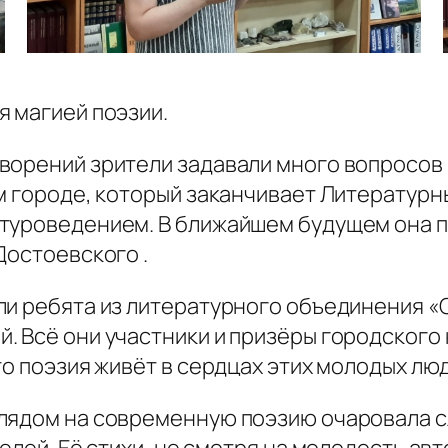
я магией поэзии.
ворений зрители задавали много вопросов 
м городе, который заканчивает Литературн
туроведением. В ближайшем будущем она п
Достоевского .
ли ребята из литературного объединения «
 Всё они участники и призёры городского 
то поэзия живёт в сердцах этих молодых лю
лядом на современную поэзию очаровала с