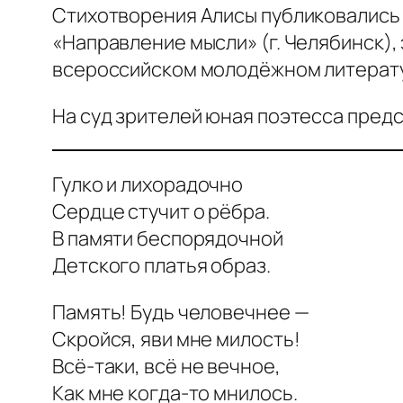
Стихотворения Алисы публиковались 
«Направление мысли» (г. Челябинск)
всероссийском молодёжном литерату
На суд зрителей юная поэтесса предс
Гулко и лихорадочно
Сердце стучит о рёбра.
В памяти беспорядочной
Детского платья образ.
Память! Будь человечнее —
Скройся, яви мне милость!
Всё-таки, всё не вечное,
Как мне когда-то мнилось.