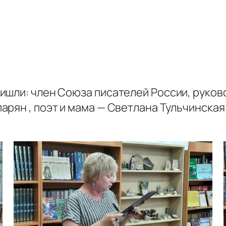
ишли: член Союза писателей России, руко
арян , поэт и мама — Светлана Тульчинска