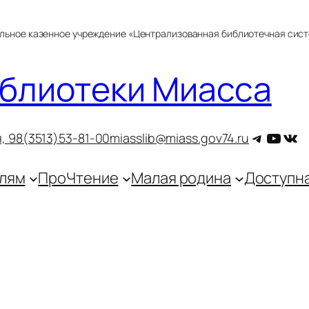
альное казенное учреждение «Централизованная библиотечная сис
блиотеки Миасса
Telegra
YouT
ВКо
, 9
8(3513)53-81-00
miasslib@miass.gov74.ru
лям
ПроЧтение
Малая родина
Доступн