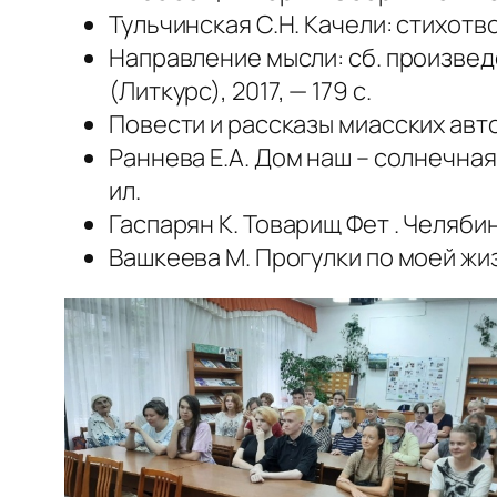
Тульчинская С.Н. Качели: стихотво
Направление мысли: сб. произве
(Литкурс), 2017, — 179 с.
Повести и рассказы миасских авто
Раннева Е.А. Дом наш – солнечная
ил.
Гаспарян К. Товарищ Фет . Челябин
Вашкеева М. Прогулки по моей жи