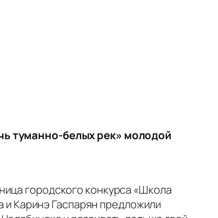
ечь туманно-белых рек» молодой
ьница городского конкурса «Школа
ва и Каринэ Гаспарян предложили