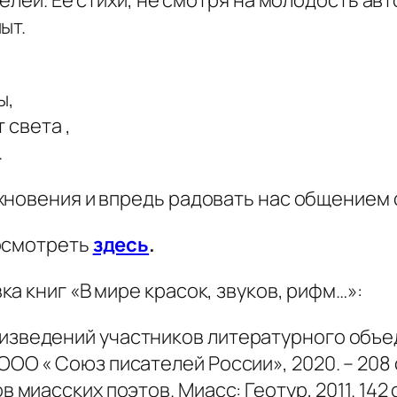
телей. Её стихи, не смотря на молодость ав
ыт.
ы,
 света ,
.
хновения и впредь радовать нас общением с
посмотреть
здесь
.
а книг «В мире красок, звуков, рифм…»:
изведений участников литературного объе
ОО « Союз писателей России», 2020. – 208 
 миасских поэтов. Миасс: Геотур, 2011. 142 с