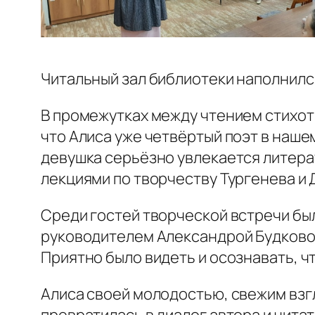
Читальный зал библиотеки наполнилс
В промежутках между чтением стихот
что Алиса уже четвёртый поэт в наше
девушка серьёзно увлекается литера
лекциями по творчеству Тургенева и 
Среди гостей творческой встречи бы
руководителем Александрой Будковой.
Приятно было видеть и осознавать, ч
Алиса своей молодостью, свежим взг