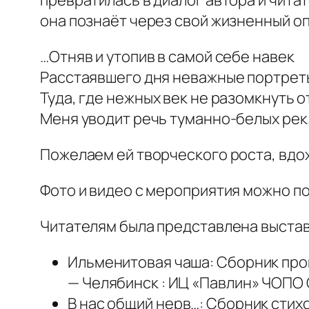
превратилась в диалог автора и чита
она познаёт через свой жизненный оп
…Отняв и утопив в самой себе навек
Расстаявшего дня неважные портрет
Туда, где нежных век не разомкнуть от
Меня уводит речь туманно-белых рек
Пожелаем ей творческого роста, вдо
Фото и видео с мероприятия можно 
Читателям была представлена выставк
Ильменитовая чаша: Сборник про
— Челябинск : ИЦ «Павлин» ЧОПО О
В нас общий нерв…: Сборник стихов