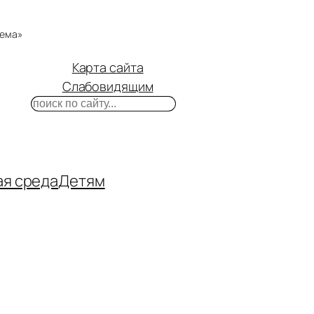
тема»
Карта сайта
Слабовидящим
Поиск
m
ube
нтакте
ая среда
Детям