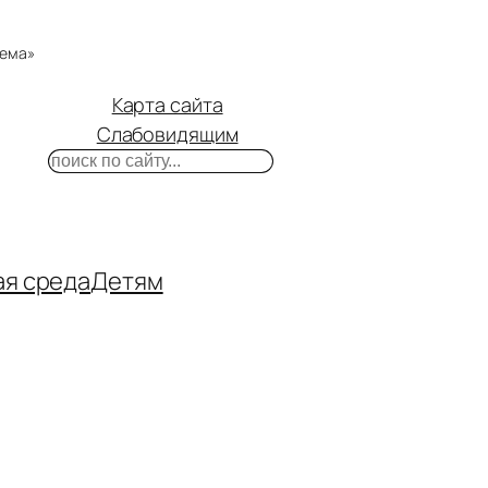
тема»
Карта сайта
Слабовидящим
Поиск
m
ube
нтакте
ая среда
Детям