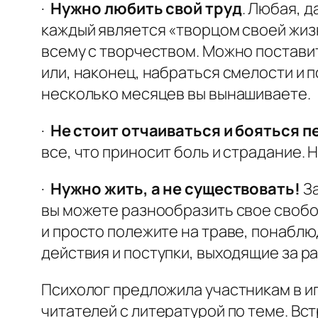
·
Нужно любить свой труд
. Любая, 
каждый является «творцом своей жизн
всему с творчеством. Можно поставит
или, наконец, набраться смелости и 
несколько месяцев вы вынашиваете.
·
Не стоит отчаиваться и бояться п
все, что приносит боль и страдание.
·
Нужно жить, а не существовать!
За
вы можете разнообразить свое свобод
и просто полежите на траве, понаблю
действия и поступки, выходящие за р
Психолог предложила участникам в и
читателей с литературой по теме. Вс