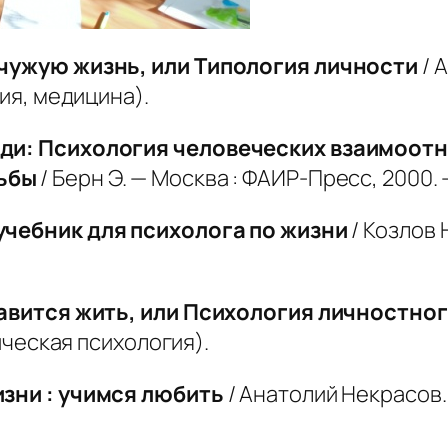
е чужую жизнь, или Типология личности
/ 
гия, медицина).
люди: Психология человеческих взаимоот
ьбы
/ Берн Э. — Москва : ФАИР-Пресс, 2000. 
учебник для психолога по жизни
/ Козлов 
нравится жить, или Психология личностно
тическая психология).
изни : учимся любить
/ Анатолий Некрасов.