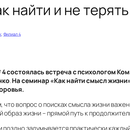
к найти и не терять
к
, 
Филиал 4
№ 4 состоялась встреча с психологом Ко
нко
.
На
семинар «Как найти смысл жизни»
оровья
.
, что вопрос о поисках смысла жизни важен
й образ жизни – прямой путь к продолжител
и поздно задумывается практически каждый 