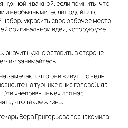
я нужной и важной, если помнить, что
и и необычными, если подойти ко
й набор, украсить свое рабочее место
ией оригинальной идеи, которую уже
ь, значит нужно оставить в стороне
ием им занимайтесь.
е замечают, что они живут. Но ведь
овисите на турнике вниз головой, да
. Эти «непривычные» для нас
ять, что такое жизнь.
текарь Вера Григорьева познакомила