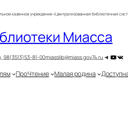
альное казенное учреждение «Централизованная библиотечная сис
блиотеки Миасса
Telegra
YouT
ВКо
, 9
8(3513)53-81-00
miasslib@miass.gov74.ru
лям
ПроЧтение
Малая родина
Доступн