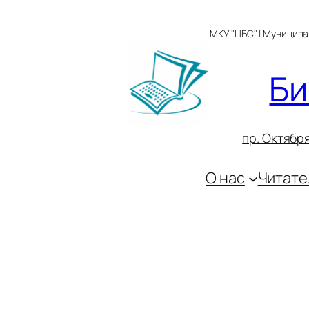
Перейти
к
МКУ "ЦБС" | Муницип
содержимому
Би
пр. Октября
О нас
Читате