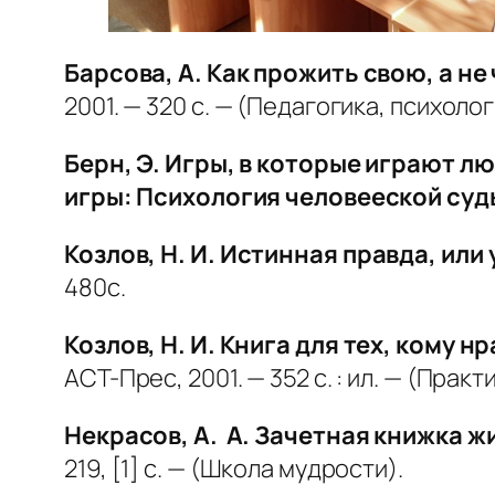
Барсова, А. Как прожить свою, а н
2001. — 320 с. — (Педагогика, психоло
Берн, Э. Игры, в которые играют 
игры: Психология человееской суд
Козлов, Н. И.
Истинная правда, или 
480с.
Козлов, Н. И. Книга для тех, кому 
АСТ-Прес, 2001. — 352 с. : ил. — (Прак
Некрасов, А. А. Зачетная книжка ж
219, [1] с. — (Школа мудрости).