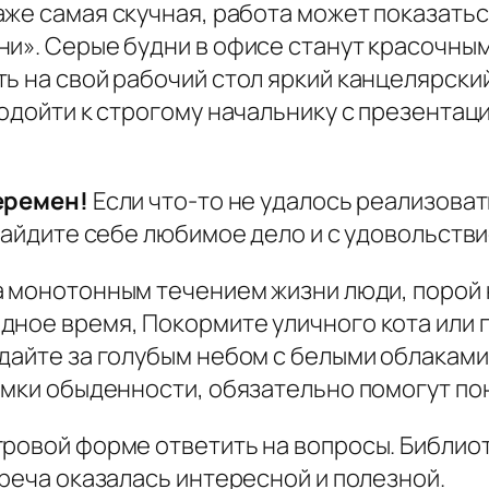
даже самая скучная, работа может показатьс
и». Серые будни в офисе станут красочным
ь на свой рабочий стол яркий канцелярски
подойти к строгому начальнику с презентац
еремен!
Если что-то не удалось реализоват
 Найдите себе любимое дело и с удовольств
 монотонным течением жизни люди, порой н
ное время, Покормите уличного кота или п
дайте за голубым небом с белыми облаками
амки обыденности, обязательно помогут пон
гровой форме ответить на вопросы. Библио
треча оказалась интересной и полезной.