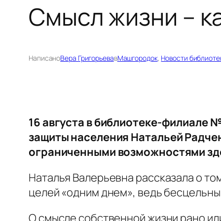
Смысл жизни – ка
Написано
Вера Григорьева
в
Машгородок
, 
Новости библиоте
16 августа в библиотеке-филиале 
защиты населения Натальей Радче
ограниченными возможностями зд
Наталья Валерьевна рассказала о том
целей «одним днем», ведь бесцельны
О смысле собственной жизни рано ил