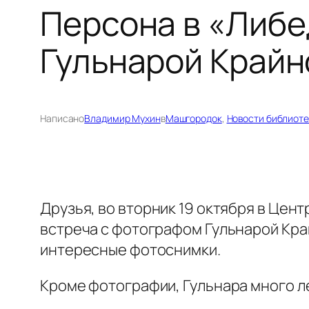
Персона в «Либе
Гульнарой Крайн
Написано
Владимир Мухин
в
Машгородок
, 
Новости библиоте
Друзья, во вторник 19 октября в Це
встреча с фотографом Гульнарой Край
интересные фотоснимки.
Кроме фотографии, Гульнара много ле