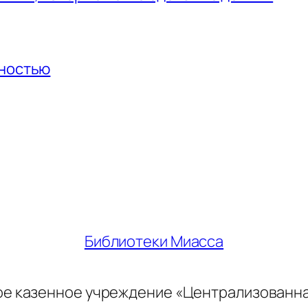
нностью
Библиотеки Миасса
ое казенное учреждение «Централизованн