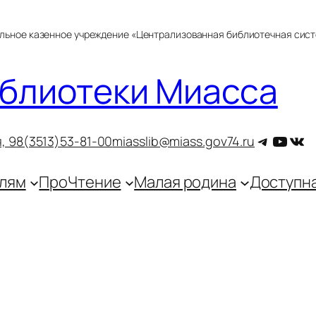
альное казенное учреждение «Централизованная библиотечная сис
блиотеки Миасса
Telegra
YouT
ВКо
, 9
8(3513)53-81-00
miasslib@miass.gov74.ru
лям
ПроЧтение
Малая родина
Доступн