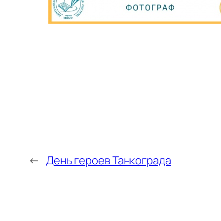
←
День героев Танкограда