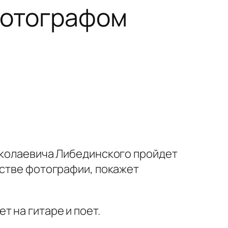
фотографом
Николаевича Либединского пройдет
сстве фотографии, покажет
 на гитаре и поет.