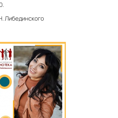
0.
.Н. Либединского
!