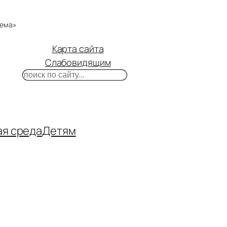
тема»
Карта сайта
Слабовидящим
Поиск
m
ube
нтакте
ая среда
Детям