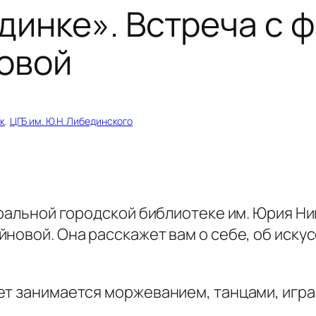
динке». Встреча с 
овой
к
, 
ЦГБ им. Ю.Н. Либединского
нтральной городской библиотеке им. Юрия 
новой. Она расскажет вам о себе, об иску
т занимается моржеванием, танцами, играет