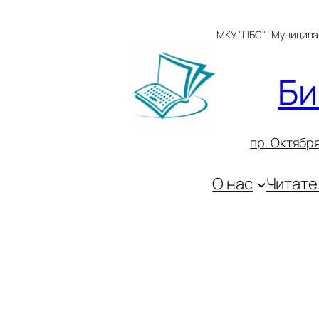
Перейти
к
МКУ "ЦБС" | Муницип
содержимому
Би
пр. Октября
О нас
Читате