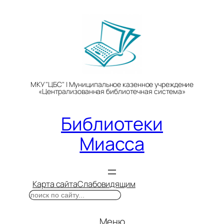
Перейти
к
содержимому
МКУ "ЦБС" | Муниципальное казенное учреждение
«Централизованная библиотечная система»
Библиотеки
Миасса
Карта сайта
Слабовидящим
Поиск
Меню