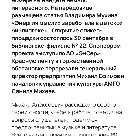
номере вы найдете немало
интересного. На передовице
размещена статья Владимира Мухина
«Энергия мысли» заработала в детской
библиотеке». Открытие спикер-
площадки состоялось 30 сентября в
библиотеке-филиале № 22. Спонсором
проекта выступило АО «ЭнСер».
Красную ленту в торжественной
обстановке перерезали генеральный
директор предприятия Михаил Ефимов и
начальник управления культуры АМГО
Данила Михеев.
Михаил Алексеевич рассказал о себе, о
своей юности, учебе и работе, ответил на
вопросы слушателей, поделился
предпочтениями в музыке и литературе.
Всего на мероприятие пришло более 60