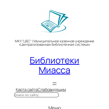
Перейти
к
содержимому
МКУ "ЦБС" | Муниципальное казенное учреждение
«Централизованная библиотечная система»
Библиотеки
Миасса
Карта сайта
Слабовидящим
Поиск
Меню