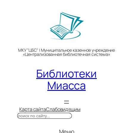
Перейти
к
содержимому
МКУ "ЦБС" | Муниципальное казенное учреждение
«Централизованная библиотечная система»
Библиотеки
Миасса
Карта сайта
Слабовидящим
Поиск
Меню