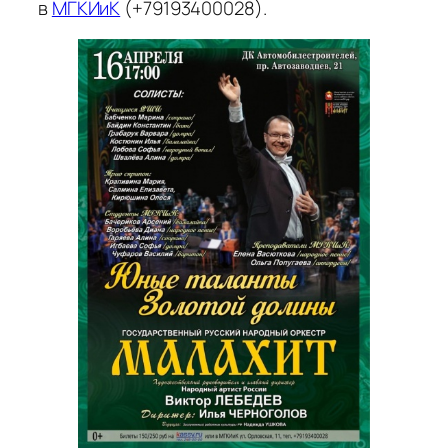
в
МГКИиК
(+79193400028).