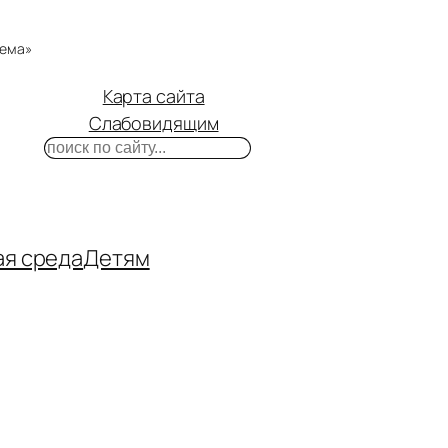
тема»
Карта сайта
Слабовидящим
Поиск
m
ube
нтакте
ая среда
Детям