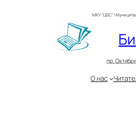
Перейти
к
МКУ "ЦБС" | Муницип
содержимому
Би
пр. Октября
О нас
Читате