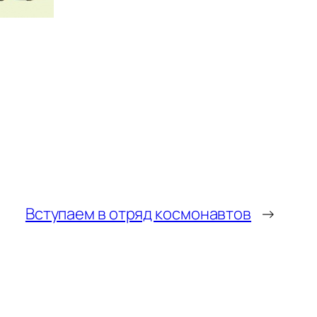
Вступаем в отряд космонавтов
→