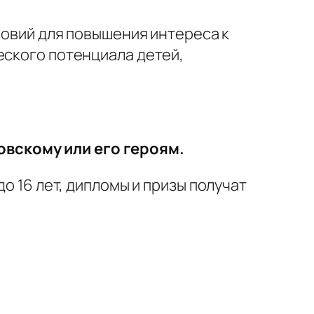
словий для повышения интереса к
еского потенциала детей,
овскому или его героям.
3 до 16 лет, дипломы и призы получат