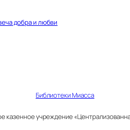
веча добра и любви
Библиотеки Миасса
ое казенное учреждение «Централизованн