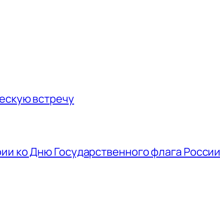
ескую встречу
ии ко Дню Государственного флага Росси