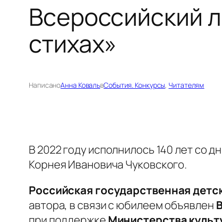
Всероссийский л
стихах»
Написано
Анна Коваль
в
События. Конкурсы
, 
Читателям
В 2022 году исполнилось 140 лет со 
Корнея Ивановича Чуковского.
Российская государственная детс
автора, в связи с юбилеем объявлен
В
при поддержке
Министерства культ