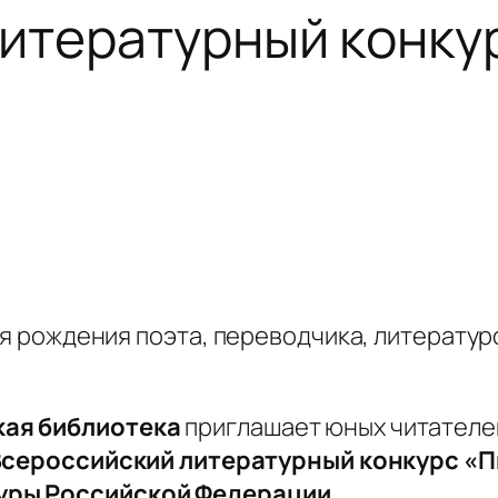
итературный конку
дня рождения поэта, переводчика, литерату
кая библиотека
приглашает юных читателе
сероссийский литературный конкурс «П
уры Российской Федерации.