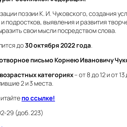
зации поэзии К. И. Чуковского, создания у
и подростков, выявления и развития творч
ыразить свои мысли посредством слова.
лится до
30 октября 2022 года
.
хотворное письмо Корнею Ивановичу Чук
 возрастных категориях
– от 8 до 12 и от 1
ившие 2 и 3 места.
читайте
по ссылке!
2-29 (доб. 223)