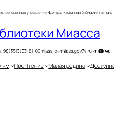
альное казенное учреждение «Централизованная библиотечная сис
блиотеки Миасса
Telegra
YouT
ВКо
, 9
8(3513)53-81-00
miasslib@miass.gov74.ru
лям
ПроЧтение
Малая родина
Доступн