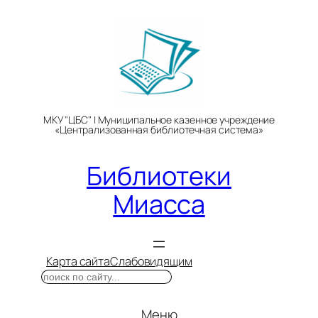
Перейти
к
содержимому
МКУ "ЦБС" | Муниципальное казенное учреждение
«Централизованная библиотечная система»
Библиотеки
Миасса
Карта сайта
Слабовидящим
Поиск
Меню