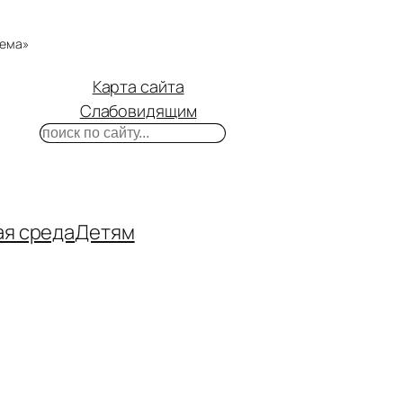
тема»
Карта сайта
Слабовидящим
Поиск
m
ube
нтакте
ая среда
Детям