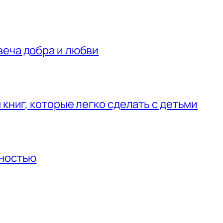
веча добра и любви
 книг, которые легко сделать с детьми
нностью