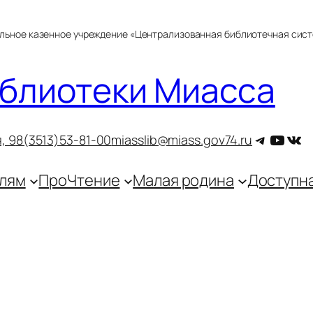
альное казенное учреждение «Централизованная библиотечная сис
блиотеки Миасса
Telegra
YouT
ВКо
, 9
8(3513)53-81-00
miasslib@miass.gov74.ru
лям
ПроЧтение
Малая родина
Доступн