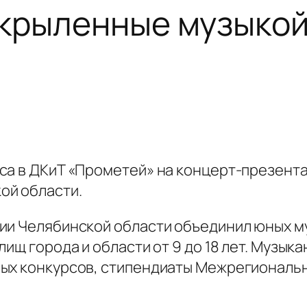
крыленные музыкой
сса в ДКиТ «Прометей» на концерт-презен
ой области.
ии Челябинской области объединил юных м
лищ города и области от 9 до 18 лет. Музык
ных конкурсов, стипендиаты Межрегиональ