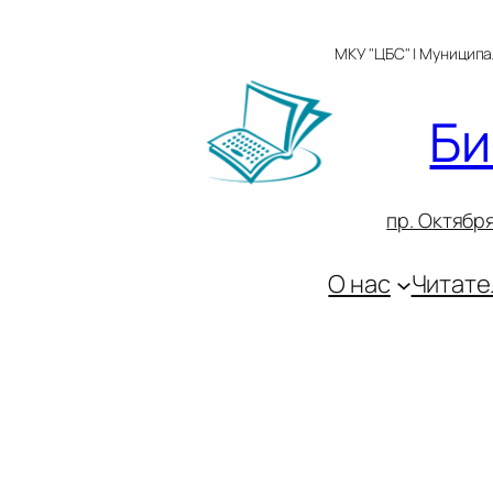
Перейти
к
МКУ "ЦБС" | Муницип
содержимому
Би
пр. Октября
О нас
Читате