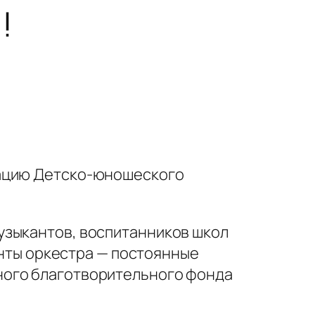
!
тацию Детско-юношеского
узыкантов, воспитанников школ
анты оркестра — постоянные
ного благотворительного фонда