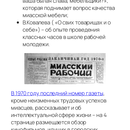
ваша былая слава, мебельщики?»,
которая поднимает вопрос качества
миасской мебели;
В.Ковалева ( «О свих товарищах и о
себе») – об опыте проведения
классных часов в школе рабочей
молодежи.
В 1970 году последний номер газеты
,
кроме неизменных трудовых успехов
миасцев, рассказывает и об
интеллектуальной сфере жизни – на 4
странице размещается обзор
кинофильмов, идущих в городских