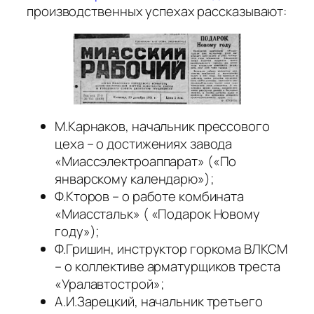
производственных успехах рассказывают:
М.Карнаков, начальник прессового
цеха – о достижениях завода
«Миассэлектроаппарат» («По
январскому календарю»);
Ф.Кторов – о работе комбината
«Миасстальк» ( «Подарок Новому
году»);
Ф.Гришин, инструктор горкома ВЛКСМ
– о коллективе арматурщиков треста
«Уралавтострой»;
А.И.Зарецкий, начальник третьего