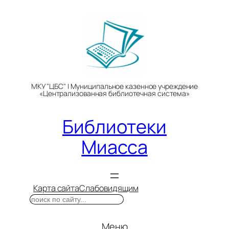
Перейти
к
содержимому
МКУ "ЦБС" | Муниципальное казенное учреждение
«Централизованная библиотечная система»
Библиотеки
Миасса
Карта сайта
Слабовидящим
Поиск
Меню