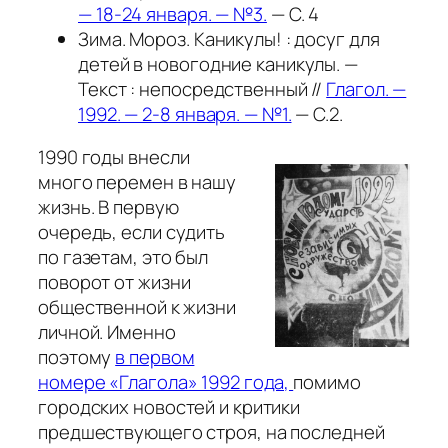
— 18-24 января. — №3.
— С. 4
Зима. Мороз. Каникулы! : досуг для
детей в новогодние каникулы. —
Текст : непосредственный //
Глагол. —
1992. — 2-8 января. — №1.
— С.2.
1990 годы внесли
много перемен в нашу
жизнь. В первую
очередь, если судить
по газетам, это был
поворот от жизни
общественной к жизни
личной. Именно
поэтому
в первом
номере «Глагола» 1992 года,
помимо
городских новостей и критики
предшествующего строя, на последней