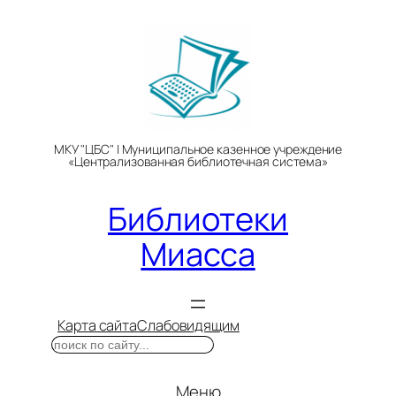
Перейти
к
содержимому
МКУ "ЦБС" | Муниципальное казенное учреждение
«Централизованная библиотечная система»
Библиотеки
Миасса
Карта сайта
Слабовидящим
Поиск
Меню