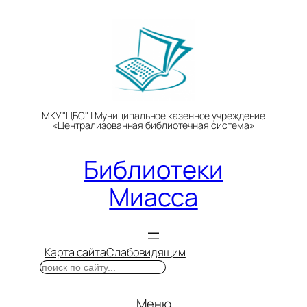
Перейти
к
содержимому
МКУ "ЦБС" | Муниципальное казенное учреждение
«Централизованная библиотечная система»
Библиотеки
Миасса
Карта сайта
Слабовидящим
Поиск
Меню