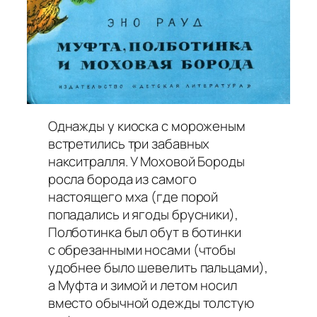
Однажды у киоска с мороженым
встретились три забавных
накситралля. У Моховой Бороды
росла борода из самого
настоящего мха (где порой
попадались и ягоды брусники),
Полботинка был обут в ботинки
с обрезанными носами (чтобы
удобнее было шевелить пальцами),
а Муфта и зимой и летом носил
вместо обычной одежды толстую