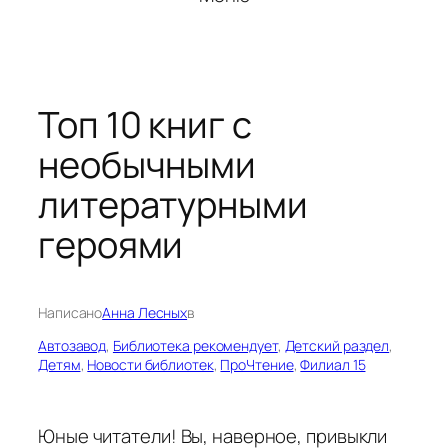
Топ 10 книг с
необычными
литературными
героями
Написано
Анна Лесных
в
Автозавод
, 
Библиотека рекомендует
, 
Детский раздел
, 
Детям
, 
Новости библиотек
, 
ПроЧтение
, 
Филиал 15
Юные читатели! Вы, наверное, привыкли