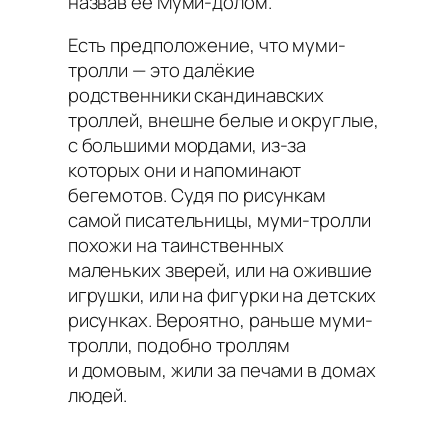
назвав её Муми-долом.
Есть предположение, что муми-
тролли — это далёкие
родственники скандинавских
троллей, внешне белые и округлые,
с большими мордами, из-за
которых они и напоминают
бегемотов. Судя по рисункам
самой писательницы, муми-тролли
похожи на таинственных
маленьких зверей, или на ожившие
игрушки, или на фигурки на детских
рисунках. Вероятно, раньше муми-
тролли, подобно троллям
и домовым, жили за печами в домах
людей.