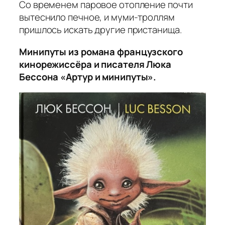
Со временем паровое отопление почти
вытеснило печное, и муми-троллям
пришлось искать другие пристанища.
Минипуты из романа французского
кинорежиссёра и писателя Люка
Бессона «Артур и минипуты».