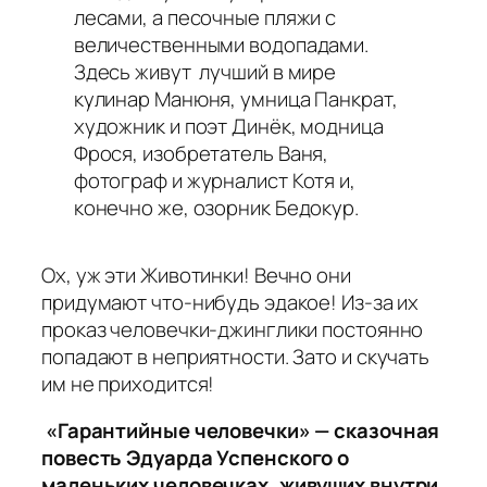
лесами, а песочные пляжи с
величественными водопадами.
Здесь живут лучший в мире
кулинар Манюня, умница Панкрат,
художник и поэт Динёк, модница
Фрося, изобретатель Ваня,
фотограф и журналист Котя и,
конечно же, озорник Бедокур.
Ох, уж эти Животинки! Вечно они
придумают что-нибудь эдакое! Из-за их
проказ человечки-джинглики постоянно
попадают в неприятности. Зато и скучать
им не приходится!
«Гарантийные человечки» — сказочная
повесть Эдуарда Успенского о
маленьких человечках, живущих внутри