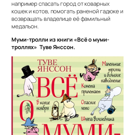
например спасать город от коварных
кошек и котов, помогать раненой гадюке и
возвращать владелице её фамильный
медальон.
Муми-тролли из книги «Всё о муми-
троллях» Туве Янссон.