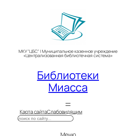
Перейти
к
содержимому
МКУ "ЦБС" | Муниципальное казенное учреждение
«Централизованная библиотечная система»
Библиотеки
Миасса
Карта сайта
Слабовидящим
Поиск
Меню