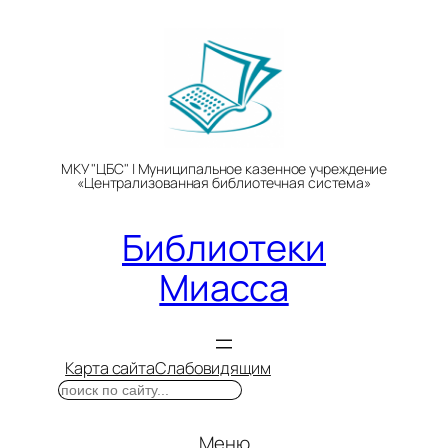
Перейти
к
содержимому
МКУ "ЦБС" | Муниципальное казенное учреждение
«Централизованная библиотечная система»
Библиотеки
Миасса
Карта сайта
Слабовидящим
Поиск
Меню