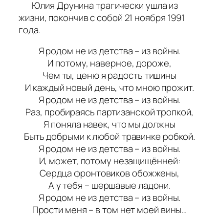
Юлия Друнина трагически ушла из
жизни, покончив с собой 21 ноября 1991
года.
Я родом не из детства – из войны.
И потому, наверное, дороже,
Чем ты, ценю я радость тишины
И каждый новый день, что мною прожит.
Я родом не из детства – из войны.
Раз, пробираясь партизанской тропкой,
Я поняла навек, что мы должны
Быть добрыми к любой травинке робкой.
Я родом не из детства – из войны.
И, может, потому незащищённей:
Сердца фронтовиков обожжены,
А у тебя – шершавые ладони.
Я родом не из детства – из войны.
Прости меня – в том нет моей вины…