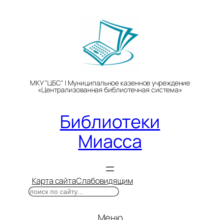
Перейти
к
содержимому
МКУ "ЦБС" | Муниципальное казенное учреждение
«Централизованная библиотечная система»
Библиотеки
Миасса
Карта сайта
Слабовидящим
Поиск
Меню