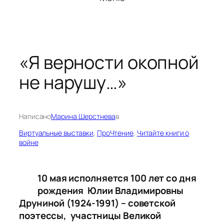
«Я верности окопной
не нарушу…»
Написано
Марина Шерстнева
в
Виртуальные выставки
, 
ПроЧтение
, 
Читайте книги о
войне
10 мая исполняется 100 лет со дня
рождения
Юлии Владимировны
Друнин
ой
(1924-1991) – советской
поэтессы, участницы Великой