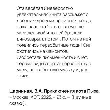
Эта весёлая и невероятно
увлекательная книга расскажет о
древних-древних временах, когда
наша планета была совсем ещё
молоденькой и по ней бродили
динозавры, а потом… Потом на ней
появились первобытные люди! Они
охотились на мамонтов,
изобретали письменность и счёт,
первые виды спорта, первобытную
моду, первобытную музыку и даже
стихи.
Царинная, В.А. Приключения кота Пыха
.
– Москва: АСТ, 2023. – 93 с. — (Научные
сказки).