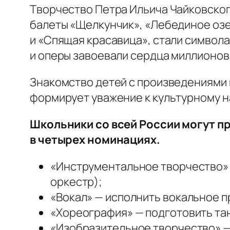
Творчество Петра Ильича Чайковского
балеты «Щелкунчик», «Лебединое оз
и «Спящая красавица», стали символа
и оперы завоевали сердца миллионов 
Знакомство детей с произведениями 
формирует уважение к культурному н
Школьники со всей России могут п
в четырех номинациях.
«Инструментальное творчество» —
оркестр);
«Вокал» — исполнить вокальное п
«Хореография» — подготовить тане
«Изобразительное творчество» — 