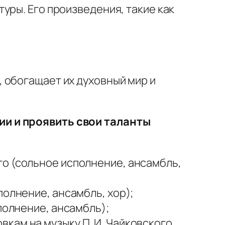
уры. Его произведения, такие как
 обогащает их духовный мир и
ии и проявить свои таланты
го (сольное исполнение, ансамбль,
полнение, ансамбль, хор);
полнение, ансамбль);
кам на музыку П. И. Чайковского