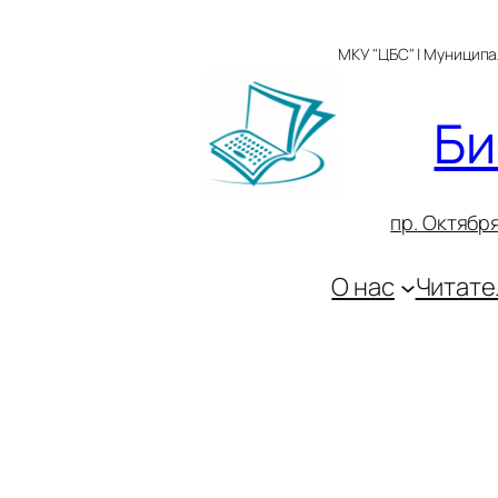
Перейти
к
МКУ "ЦБС" | Муницип
содержимому
Би
пр. Октября
О нас
Читате