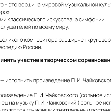
 – это вершина мировой музыкальной культ
еро»
ми классического искусства, а симфонии
слушателей по всему миру.
великого композитора расширяет кругозор,
аследию России.
ринять участие в творческом соревнован
 исполнить произведение П. И. Чайковско
роизведение П. И. Чайковского (сольное ис
ц на музыку П. И. Чайковский ( сольное ис
подготовить афишу к театральным постанов