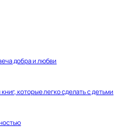
веча добра и любви
 книг, которые легко сделать с детьми
нностью