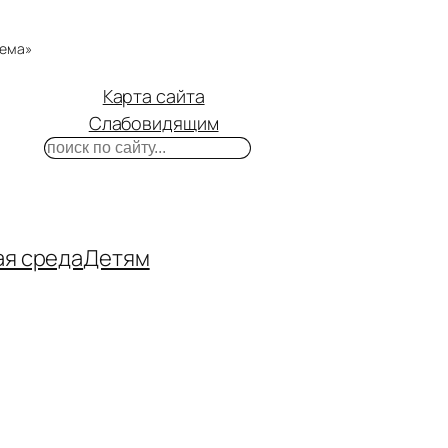
тема»
Карта сайта
Слабовидящим
Поиск
m
ube
нтакте
ая среда
Детям