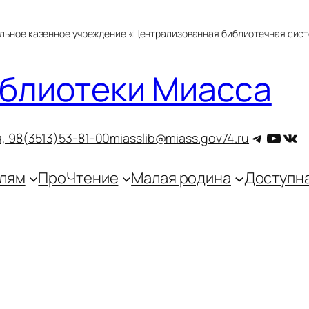
альное казенное учреждение «Централизованная библиотечная сис
блиотеки Миасса
Telegra
YouT
ВКо
, 9
8(3513)53-81-00
miasslib@miass.gov74.ru
лям
ПроЧтение
Малая родина
Доступн