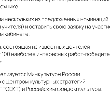
 технике
ли нескольких из предложенных номинаций
 учителя) и оставить свою заявку на участи
м кабинете.
, состоящая из известных деятелей
т 100 наиболее интересных работ-победите
».
еализуется Минкультуры России
 с Центром культурных стратегий
ПРОЕКТ) и Российским фондом культуры.