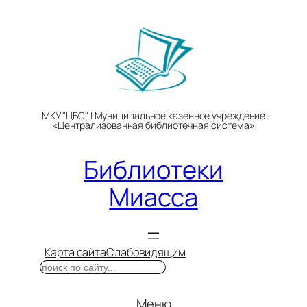
Перейти
к
содержимому
МКУ "ЦБС" | Муниципальное казенное учреждение
«Централизованная библиотечная система»
Библиотеки
Миасса
Карта сайта
Слабовидящим
Поиск
Меню