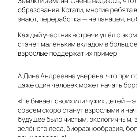
Землю и землян. Очень надеюсь, что
образования. Кстати, многие ребята 
знают, переработка — не панацея, но
Каждый участник встречи ушёл с эко
станет маленьким вкладом в большое 
взрослые поддержат их пример!
А Дина Андреевна уверена, что при п
даже один человек может начать бор
«Не бывает своих или чужих детей — 
совсем скоро станут взрослыми и нач
будущее было чистым, экологичным, 
зелёного леса, биоразнообразия, бог