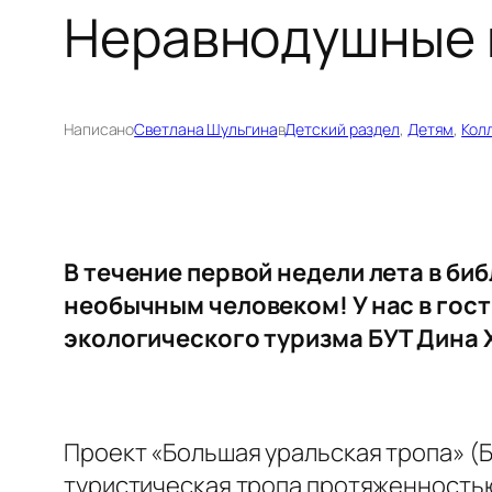
Неравнодушные 
Написано
Светлана Шульгина
в
Детский раздел
, 
Детям
, 
Кол
В течение первой недели лета в би
необычным человеком! У нас в гос
экологического туризма БУТ Дина 
Проект «Большая уральская тропа» (
туристическая тропа протяженностью