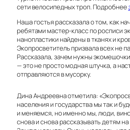
сети велосипедных троп. Подробнее
Наша гостья рассказала о том, как на
ребятами мастер-класс по росписи эк
нанопластики найдены в тканях и кров
Экопросветитель призвала всех не па
Рассказала, зачем нужны экомешочки 
— это не просто модная штучка, а на
отправляются в мусорку.
Дина Андреевна отметила:
«Экопросв
населения и государства мы так и бу
и меняемся, но именно мы, люди, вино
снова и снова рассказывать детям на