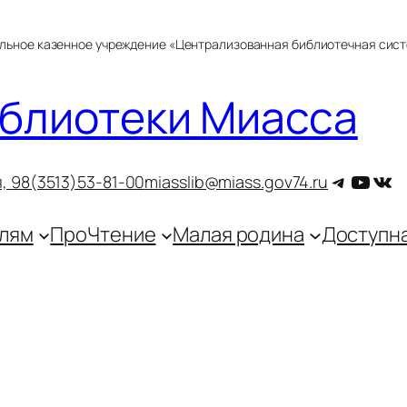
альное казенное учреждение «Централизованная библиотечная сис
блиотеки Миасса
Telegra
YouT
ВКо
, 9
8(3513)53-81-00
miasslib@miass.gov74.ru
лям
ПроЧтение
Малая родина
Доступн