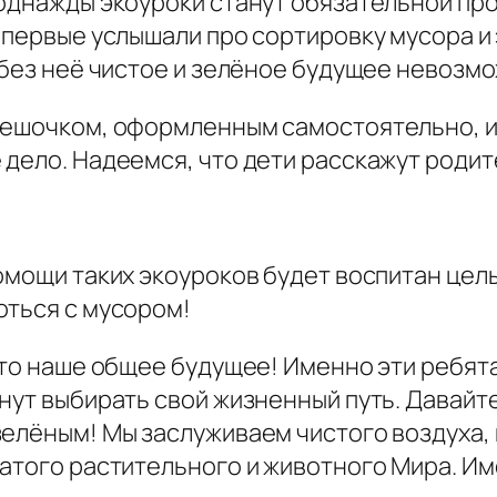
 однажды экоуроки станут обязательной п
впервые услышали про сортировку мусора и
 без неё чистое и зелёное будущее невозм
мешочком, оформленным самостоятельно, и 
дело. Надеемся, что дети расскажут родит
омощи таких экоуроков будет воспитан цел
оться с мусором!
это наше общее будущее! Именно эти ребят
нут выбирать свой жизненный путь. Давайте
зелёным! Мы заслуживаем чистого воздуха,
атого растительного и животного Мира. Им