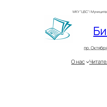
Перейти
к
МКУ "ЦБС" | Муницип
содержимому
Би
пр. Октября
О нас
Читате