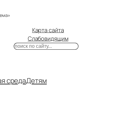
тема»
Карта сайта
Слабовидящим
Поиск
m
ube
нтакте
ая среда
Детям