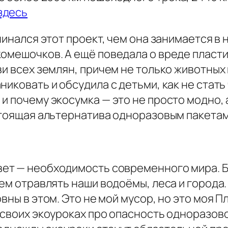
здесь
чинался этот проект, чем она занимается в
омешочков. А ещё поведала о вреде пластик
и всех землян, причем не только животных и
никовать и обсудила с детьми, как не стат
и почему экосумка — это не просто модно,
стоящая альтернатива одноразовым пакетам
ет — необходимость современного мира. Б
дем отравлять наши водоёмы, леса и города.
вны в этом. Это не мой мусор, но это моя 
 своих экоуроках про опасность одноразово