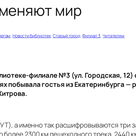
меняют мир
легам
, 
Новости библиотек
, 
Старый город
, 
Филиал 3
, 
Читателям
блиотеке-филиале №3 (ул. Городская, 12)
тях побывала гостья из Екатеринбурга —
Хитрова.
БУТ), а именно так расшифровываются три 
 более 2300 км пешеходного трека, 2440 к