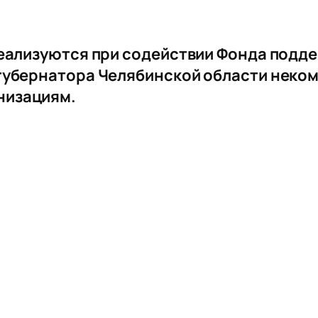
реализуются при содействии Фонда подд
 губернатора Челябинской области нек
низациям.