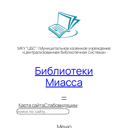
Перейти
к
содержимому
МКУ "ЦБС" | Муниципальное казенное учреждение
«Централизованная библиотечная система»
Библиотеки
Миасса
Карта сайта
Слабовидящим
Поиск
Меню