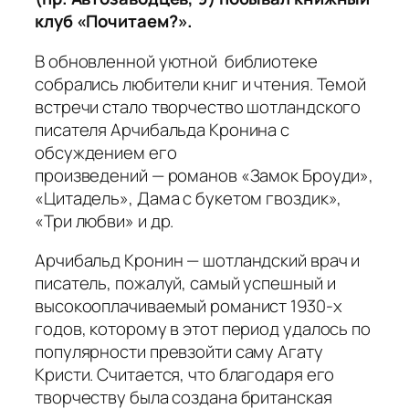
клуб «Почитаем?».
В обновленной уютной библиотеке
собрались любители книг и чтения. Темой
встречи стало творчество шотландского
писателя Арчибальда Кронина с
обсуждением его
произведений — романов «Замок Броуди»,
«Цитадель», Дама с букетом гвоздик»,
«Три любви» и др.
Арчибальд Кронин — шотландский врач и
писатель, пожалуй, самый успешный и
высокооплачиваемый романист 1930-х
годов, которому в этот период удалось по
популярности превзойти саму Агату
Кристи. Считается, что благодаря его
творчеству была создана британская