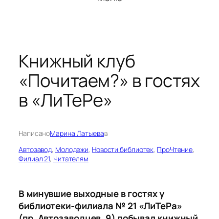
Книжный клуб
«Почитаем?» в гостях
в «ЛиТеРе»
Написано
Марина Латыева
в
Автозавод
, 
Молодежи
, 
Новости библиотек
, 
ПроЧтение
, 
Филиал 21
, 
Читателям
В минувшие выходные в гостях у
библиотеки-филиала № 21 «ЛиТеРа»
(пр. Автозаводцев, 9) побывал книжный