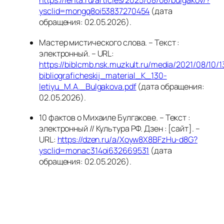
https://lenta.ru/articles/2025/08/08/bulgakov/?
ysclid=mongq8oi53837270454
(дата
обращения: 02.05.2026).
Мастер мистического слова. – Текст :
электронный. – URL:
https://biblcmb.nsk.muzkult.ru/media/2021/08/10
bibliograficheskij_material_K_130-
letiyu_M.A._Bulgakova.pdf
(дата обращения:
02.05.2026).
10 фактов о Михаиле Булгакове. – Текст :
электронный // Культура РФ. Дзен : [сайт]. –
URL:
https://dzen.ru/a/Xoyw8X8BFzHu-d8G?
ysclid=monac314oi632669531
(дата
обращения: 02.05.2026).