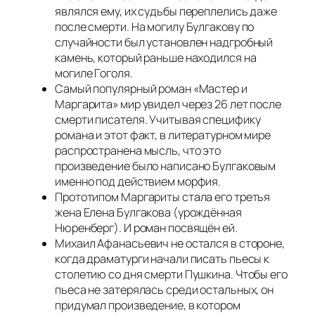
являлся ему, их судьбы переплелись даже
после смерти. На могилу Булгакову по
случайности был установлен надгробный
камень, который раньше находился на
могиле Гоголя.
Самый популярный роман «Мастер и
Маргарита» мир увидел через 26 лет после
смерти писателя. Учитывая специфику
романа и этот факт, в литературном мире
распространена мысль, что это
произведение было написано Булгаковым
именно под действием морфия.
Прототипом Маргариты стала его третья
жена Елена Булгакова (урождённая
Нюренберг). И роман посвящён ей.
Михаил Афанасьевич не остался в стороне,
когда драматурги начали писать пьесы к
столетию со дня смерти Пушкина. Чтобы его
пьеса не затерялась среди остальных, он
придумал произведение, в котором