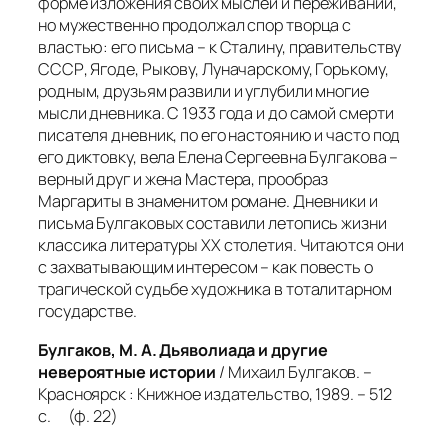
форме изложения своих мыслей и переживаний,
но мужественно продолжал спор творца с
властью: его письма – к Сталину, правительству
СССР, Ягоде, Рыкову, Луначарскому, Горькому,
родным, друзьям развили и углубили многие
мысли дневника. С 1933 года и до самой смерти
писателя дневник, по его настоянию и часто под
его диктовку, вела Елена Сергеевна Булгакова –
верный друг и жена Мастера, прообраз
Маргариты в знаменитом романе. Дневники и
письма Булгаковых составили летопись жизни
классика литературы XX столетия. Читаются они
с захватывающим интересом – как повесть о
трагической судьбе художника в тоталитарном
государстве.
Булгаков, М. А. Дьяволиада и другие
невероятные истории
/ Михаил Булгаков. –
Красноярск : Книжное издательство, 1989. – 512
с. (ф. 22)