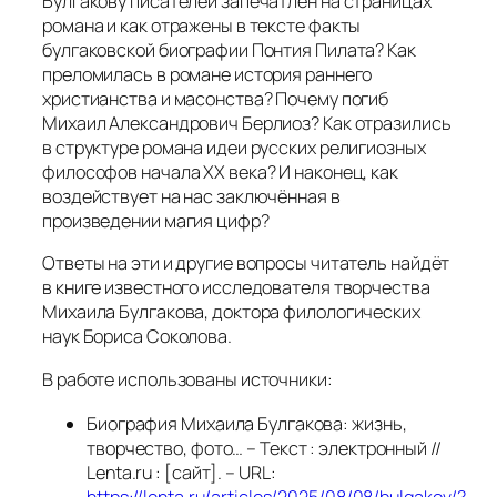
Булгакову писателей запечатлён на страницах
романа и как отражены в тексте факты
булгаковской биографии Понтия Пилата? Как
преломилась в романе история раннего
христианства и масонства? Почему погиб
Михаил Александрович Берлиоз? Как отразились
в структуре романа идеи русских религиозных
философов начала XX века? И наконец, как
воздействует на нас заключённая в
произведении магия цифр?
Ответы на эти и другие вопросы читатель найдёт
в книге известного исследователя творчества
Михаила Булгакова, доктора филологических
наук Бориса Соколова.
В работе использованы источники:
Биография Михаила Булгакова: жизнь,
творчество, фото… – Текст : электронный //
Lenta.ru : [сайт]. – URL: