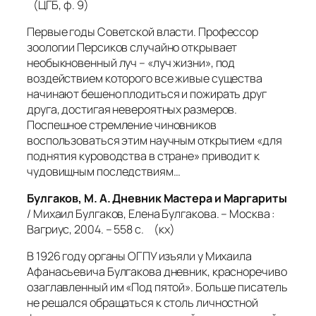
(ЦГБ, ф. 9)
Первые годы Советской власти. Профессор
зоологии Персиков случайно открывает
необыкновенный луч – «луч жизни», под
воздействием которого все живые существа
начинают бешено плодиться и пожирать друг
друга, достигая невероятных размеров.
Поспешное стремление чиновников
воспользоваться этим научным открытием «для
поднятия куроводства в стране» приводит к
чудовищным последствиям…
Булгаков, М. А. Дневник Мастера и Маргариты
/ Михаил Булгаков, Елена Булгакова. – Москва :
Вагриус, 2004. – 558 с. (кх)
В 1926 году органы ОГПУ изъяли у Михаила
Афанасьевича Булгакова дневник, красноречиво
озаглавленный им «Под пятой». Больше писатель
не решался обращаться к столь личностной