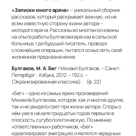
«Записки юного врача»
– уникальный сборник
рассказов, который раскрывает важную, но не
всем известную сторону жизни автора –
молодого врача. Рассказы во многом основаны
на опыте работы Булгакова врачом в сельской
больнице, где будущий писатель, проводя
сложнейшие операции, пытался осмыслить своё
жизненное предназначение.
Булгаков, М. А. Бег
/ Михаил Булгаков. – Санкт-
Петербург : Азбука, 2012. – 192 с. –
(Экранизированная классика). (ф. 22)
«Бег» – одно из самых ярких произведений
Михаила Булгакова, которое, как и многие другие,
так и не увидело свет при жизни автора. Споры о
нём уже в начале тридцатых годов перешли в
плоскость сугубо политическую. По мнению
«ответственных» работников, «Бег»
идеализировал эмиграцию и являлся «вредным