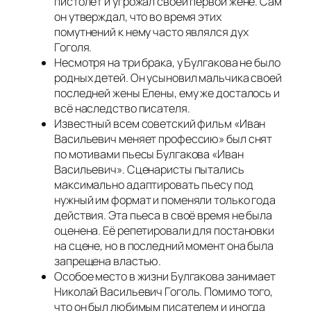
пистолет и угрожал своей первой жене. Сам
он утверждал, что во время этих
помутнений к нему часто являлся дух
Гоголя.
Несмотря на три брака, у Булгакова не было
родных детей. Он усыновил мальчика своей
последней жены Елены, ему же досталось и
всё наследство писателя.
Известный всем советский фильм «Иван
Васильевич меняет профессию» был снят
по мотивами пьесы Булгакова «Иван
Васильевич». Сценаристы пытались
максимально адаптировать пьесу под
нужный им формат и поменяли только года
действия. Эта пьеса в своё время не была
оценена. Её репетировали для постановки
на сцене, но в последний момент она была
запрещена властью.
Особое место в жизни Булгакова занимает
Николай Васильевич Гоголь. Помимо того,
что он был любимым писателем и иногда