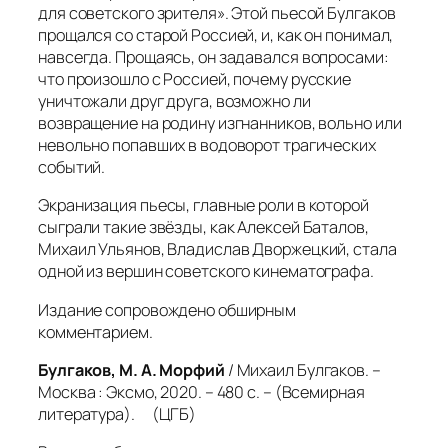
для советского зрителя». Этой пьесой Булгаков
прощался со старой Россией, и, как он понимал,
навсегда. Прощаясь, он задавался вопросами:
что произошло с Россией, почему русские
уничтожали друг друга, возможно ли
возвращение на родину изгнанников, вольно или
невольно попавших в водоворот трагических
событий.
Экранизация пьесы, главные роли в которой
сыграли такие звёзды, как Алексей Баталов,
Михаил Ульянов, Владислав Дворжецкий, стала
одной из вершин советского кинематографа.
Издание сопровождено обширным
комментарием.
Булгаков, М. А. Морфий
/ Михаил Булгаков. –
Москва : Эксмо, 2020. – 480 с. – (Всемирная
литература). (ЦГБ)