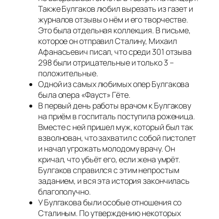
Также Булгаков любил вырезать из газет и
журналов отзывы о нём и его творчестве.
Это была отдельная коллекция. В письме,
которое он отправил Сталину, Михаил
Афанасьевич писал, что среди 301 отзыва
298 были отрицательные и только 3 –
положительные.
Одной из самых любимых опер Булгакова
была опера «Фауст» Гёте.
В первый день работы врачом к Булгакову
на приём в госпиталь поступила роженица.
Вместе с ней пришел муж, который был так
взволнован, что захватил с собой пистолет
и начал угрожать молодому врачу. Он
кричал, что убьёт его, если жена умрёт.
Булгаков справился с этим непростым
заданием, и вся эта история закончилась
благополучно.
У Булгакова были особые отношения со
Сталиным. По утверждению некоторых