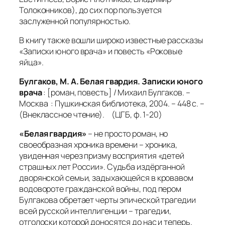
Толоконников), до сих пор пользуется
заслуженной популярностью.
В книгу также вошли широко известные рассказы
«Записки юного врача» и повесть «Роковые
яйца».
Булгаков, М. А. Белая гвардия. Записки юного
врача
: [роман, повесть] / Михаил Булгаков. –
Москва : Пушкинская библиотека, 2004. – 448 с. –
(Внеклассное чтение). (ЦГБ, ф. 1-20)
«Белая гвардия»
– не просто роман, но
своеобразная хроника времени – хроника,
увиденная через призму восприятия «детей
страшных лет России». Судьба издёрганной
дворянской семьи, задыхающейся в кровавом
водовороте гражданской войны, под пером
Булгакова обретает черты эпической трагедии
всей русской интеллигенции
–
трагедии,
отголоски которой доносятся до нас и теперь.