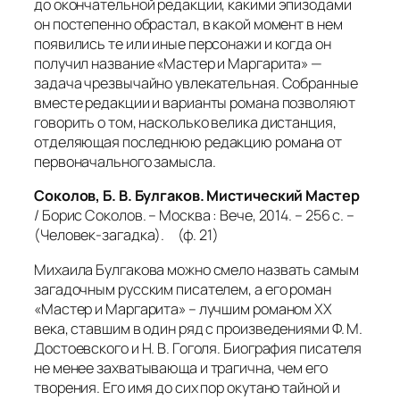
до окончательной редакции, какими эпизодами
он постепенно обрастал, в какой момент в нем
появились те или иные персонажи и когда он
получил название «Мастер и Маргарита» —
задача чрезвычайно увлекательная. Собранные
вместе редакции и варианты романа позволяют
говорить о том, насколько велика дистанция,
отделяющая последнюю редакцию романа от
первоначального замысла.
Соколов, Б. В. Булгаков. Мистический Мастер
/ Борис Соколов. – Москва : Вече, 2014. – 256 с. –
(Человек-загадка). (ф. 21)
Михаила Булгакова можно смело назвать самым
загадочным русским писателем, а его роман
«Мастер и Маргарита» – лучшим романом XX
века, ставшим в один ряд с произведениями Ф. М.
Достоевского и Н. В. Гоголя. Биография писателя
не менее захватывающа и трагична, чем его
творения. Его имя до сих пор окутано тайной и