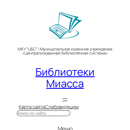
Перейти
к
содержимому
МКУ "ЦБС" | Муниципальное казенное учреждение
«Централизованная библиотечная система»
Библиотеки
Миасса
Карта сайта
Слабовидящим
Поиск
Меню