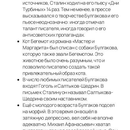
источников, Сталин ходил на его пьесу «Дни
Турбиных» 14 раз. Тем не менее, в прессе
высказывался о творчестве Булгакова и его
пьесе неоднозначно: иногда отмечал
талант писателя, иногда говорил о его
антисоветских пропагандах.
Кот Бегемот из романа «Мастер и
Маргарита» был списан с собаки Булгакова,
которую также звали Бегемотом. Это
животное было очень разумным, что и
позволило писателю создать такой
привлекательный образ кота.
В число любимых писателей Булгакова
входят Гоголь и Салтыков-Щедрин. В
письме к Сталину он называл Салтыкова-
Щедрина своим наставником.
Ещё с молодого возраста Булгаков подсел
на морфий. В это время он вошёл в
затяжную депрессию, вел себя не вполне
адекватно. Михаил Афанасьевич хватал