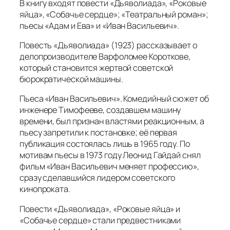
В книгу входят повести «Дьяволиада», «Роковые
яйца», «Собачье сердце»; «Театральный роман»;
пьесы «Адам и Ева» и «Иван Васильевич».
Повесть «Дьяволиада» (1923) рассказывает о
делопроизводителе Варфоломее Короткове,
который становится жертвой советской
бюрократической машины.
Пьеса «Иван Васильевич». Комедийный сюжет об
инженере Тимофееве, создавшем машину
времени, был признан властями реакционным, а
пьесу запретили к постановке; её первая
публикация состоялась лишь в 1965 году. По
мотивам пьесы в 1973 году Леонид Гайдай снял
фильм «Иван Васильевич меняет профессию»,
сразу сделавшийся лидером советского
кинопроката.
Повести «Дьяволиада», «Роковые яйца» и
«Собачье сердце» стали предвестниками