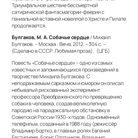
Триумфальное шествие бессмертной
сатирической фантасмагории-феерии с
гениальной вставной новеллой о Христе и Пилате
продолжается.
Булгаков, М. А. Собачье сердце
/ Михаил
Булгаков. – Москва : Вече, 2012. – 304 с. –
(Сделано в СССР. Любимая проза). (ЦГБ)
Повесть «Собачье сердце» – одно из самых
известных и запоминающихся произведений в
творчестве Михаила Булгакова. С
неподражаемым сарказмом и юмором он описал
небывалый рискованный эксперимент
профессора Преображенского по превращению
собаки в человека, создав великолепную
пародию на парадоксальную обстановку в
Советской России 1930-х годов.
Одноимённый
телефильм, созданный в 1988 году (режиссёр
Владимир Бортко, в главных ролях Евгений
Евстигнеев, Борис Плотников, Владимир