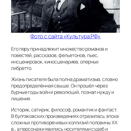
Фото с сайта
«
Культура.РФ
»
Его перу принадлежит множество романов и
повестей, рассказов, фельетонов, пьес,
инсценировок, киносценариев, оперных
либретто.
Жизнь писателя была полна драматизма, словно
предопределённая свыше. Он прошёл через
бурные годы войн и революций, познал нужду и
лишения.
Историк, сатирик, философ, романтик и фантаст.
В булгаковских произведениях отразилась эпоха
сложных противоречивых коллизий половины XX
в., а персонажи явились носителями судеб и