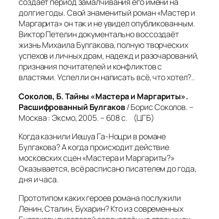
создаёт период замалчивания его имени на
долгие годы. Свой знаменитый роман «Мастер и
Маргарита» он так и не увидел опубликованным.
Виктор Петелин документально воссоздаёт
жизнь Михаила Булгакова, полную творческих
успехов и личных драм, надежд и разочарований,
признания почитателей и конфликтов с
властями. Успел ли он написать всё, что хотел?..
Соколов, Б. Тайны «Мастера и Маргариты».
Расшифрованный Булгаков
/ Борис Соколов. –
Москва : Эксмо, 2005. – 608 с. (ЦГБ)
Когда казнили Иешуа Га-Ноцри в романе
Булгакова? А когда происходит действие
московских сцен «Мастера и Маргариты?»
Оказывается, всё расписано писателем до года,
дня и часа.
Прототипом каких героев романа послужили
Ленин, Сталин, Бухарин? Кто из современных