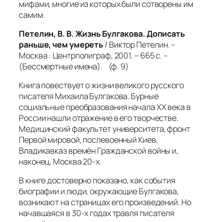
мифами, многие из которых были сотворены им
самим.
Петелин, В. В. Жизнь Булгакова. Дописать
раньше, чем умереть
/ Виктор Петелин. –
Москва : Центрполиграф, 2001. – 665 с. –
(Бессмертные имена). (ф. 9)
Книга повествует о жизни великого русского
писателя Михаила Булгакова. Бурные
социальные преобразования начала XX века в
России нашли отражение в его творчестве.
Медицинский факультет университета, фронт
Первой мировой, послевоенный Киев,
Владикавказ времён Гражданской войны и,
наконец, Москва 20-х.
В книге достоверно показано, как события
биографии и люди, окружающие Булгакова,
возникают на страницах его произведений. Но
начавшаяся в 30-х годах травля писателя