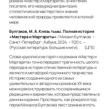
романа «Мастер и Маргарита», в них гений
писателя, его незаурядная фантазия,
стилистическое мастерство и знание
человеческой природы проявляются в полной
мере.
Булгаков, М. А. Князь тьмы. Полная история
«Мастера и Маргариты»
/ Михаил Булгаков. –
Санкт-Петербург : Азбука, 2024. – 1120 с. –
(Русская литература. Большие книги). (ЦГБ)
Слова «рукописи не горят» из романа «Мастер и
Маргарита» точно передают трагичность целого
периода в истории отечественной литературы и
являются метафорой подлинного творчества.
Историю создания одного из самых
удивительных и загадочных романов ХХ века
можно реконструировать по сохранившимся
редакциям и вариантам, которые представлены в
данном издании. Проследить, как рождался под
пером Михаила Булгакова текст романа вплоть