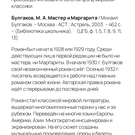
классики.
Булгаков, М. А. Мастер и Маргарита
/ Михаил
Булгаков. – Москва : АСТ ; Астрель, 2003. – 462 с.
– (Библиотека школьника). (ЦГБ, ф. 1, 5, 7, 8, 9, 11,
13)
Роман был начат в 1928 или 1929 году. Среди
действующих лиц в первой редакции не было ни
мастера, ни Маргариты. В начале 1930 г. Булгаков
свой незаконченный роман сжёг. Осенью 1932 г.
писатель возвращается к работе над главным
романом своей жизни. Авторская правка романа
идёт с перерывами до последних дней.
Роман стал классикой мировой литературы,
выдержал многомиллионные тиражи у нас и за
рубежом. Переведён на многие языки Европы,
Америки, Азии. Многократно инсценирован и
экранизирован. На его сюжет созданы
музыкальные произведения, оперы и балеты.