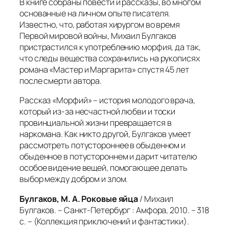
В книге собраны повести и рассказы, во многом
основанные на личном опыте писателя.
Известно, что, работая хирургом во время
Первой мировой войны, Михаил Булгаков
пристрастился к употреблению морфия, да так,
что следы вещества сохранились на рукописях
романа «Мастер и Маргарита» спустя 45 лет
после смерти автора.
Рассказ «Морфий» – история молодого врача,
который из-за несчастной любви и тоски
провинциальной жизни превращается в
наркомана. Как никто другой, Булгаков умеет
рассмотреть потустороннее в обыденном и
обыденное в потустороннем и дарит читателю
особое видение вещей, помогающее делать
выбор между добром и злом.
Булгаков, М. А. Роковые яйца
/ Михаил
Булгаков. – Санкт-Петербург : Амфора, 2010. – 318
с. – (Коллекция приключений и фантастики).