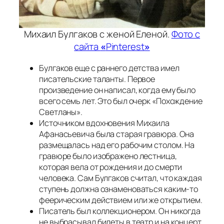
Михаил Булгаков с женой Еленой.
Фото с
сайта
«
Pinterest
»
Булгаков еще с раннего детства имел
писательские таланты. Первое
произведение он написал, когда ему было
всего семь лет. Это был очерк «Похождение
Светланы».
Источником вдохновения Михаила
Афанасьевича была старая гравюра. Она
размещалась над его рабочим столом. На
гравюре было изображено лестница,
которая вела от рождения и до смерти
человека. Сам Булгаков считал, что каждая
ступень должна ознаменоваться каким-то
феерическим действием или же открытием.
Писатель был коллекционером. Он никогда
не выбрасывал билеты в театр и на концерт.