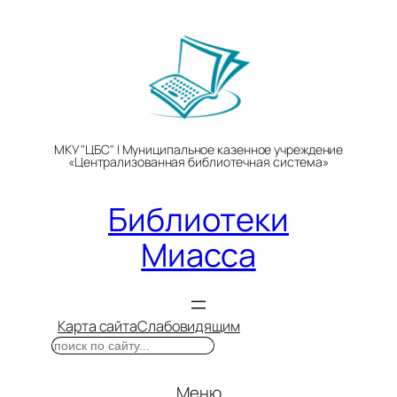
Перейти
к
содержимому
МКУ "ЦБС" | Муниципальное казенное учреждение
«Централизованная библиотечная система»
Библиотеки
Миасса
Карта сайта
Слабовидящим
Поиск
Меню