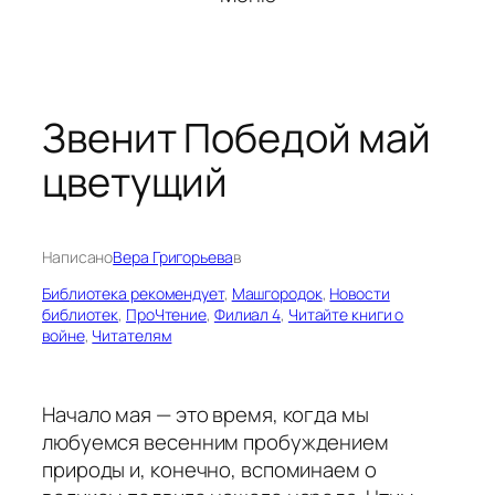
Звенит Победой май
цветущий
Написано
Вера Григорьева
в
Библиотека рекомендует
, 
Машгородок
, 
Новости
библиотек
, 
ПроЧтение
, 
Филиал 4
, 
Читайте книги о
войне
, 
Читателям
Начало мая — это время, когда мы
любуемся весенним пробуждением
природы и, конечно, вспоминаем о