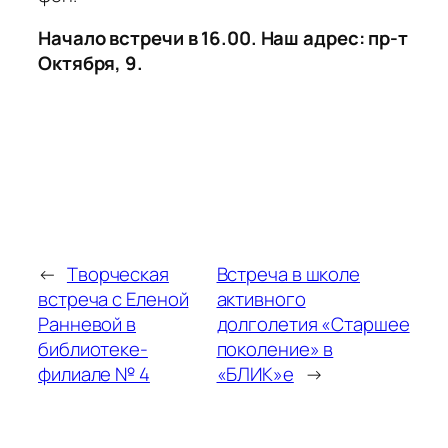
Начало встречи в 16.00. Наш адрес: пр-т
Октября, 9.
←
Творческая
Встреча в школе
встреча с Еленой
активного
Ранневой в
долголетия «Старшее
библиотеке-
поколение» в
филиале № 4
«БЛИК»е
→