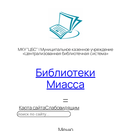
Перейти
к
содержимому
МКУ "ЦБС" | Муниципальное казенное учреждение
«Централизованная библиотечная система»
Библиотеки
Миасса
Карта сайта
Слабовидящим
Поиск
Меню