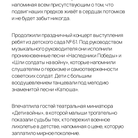
напоминая всем присутствующим о том, что
подвиг наших предков живёт в сердцах потомков
и не будет забыт никогда.
Продолжили праздничный концерт выступления
ребят из детского сада № 61. Под руководством
музыкального руководителя они исполнили
проникновенные песни «Наследники Победы» и
«Шли солдаты на войну», которые напомнили
слушателям о героизме и самоотверженности
советских солдат. Дети с большим
воодушевлением танцевали под мелодию
знаменитой песни «Катюша».
Впечатлила гостей театральная миниатюра
«Дети войны», в которой малыши трогательно
показали судьбы тех, кто пережил военное
лихолетье в детстве, напоминая о цене, которую
заплатило мирное поколение.