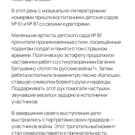
В этот день с музыкально-литературными
номерами пришли воспитанники детских садов
№ 61 и № 87 со своими кураторами.
Маленькие артисты детского сада № 87
прочитали проникновенные стихи, посвящённые
подвигам солдат и памяти о том страшном
времени. Поэтическую эстафету продолжили
наставники ребят со стихотворением Евгения
Евтушенко «Хотят ли русские войны?». Затем
ребята исполнили знаменитую песню «Катюша»,
ставшую символом боевого духа и надежды.
Поддерживать этот дух помогали частушки,
звучавшие весело и задорно в исполнении
участников.
В завершение своего выступления дети
выстроились с портретами своих прадедов —
участников войны. Этот трогательный момент
стал символом памяти и признательности,