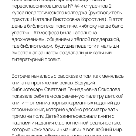
первоклассников школы № 44 и студентов 2
курса педагогического колледжа (руководитель
практики Наталья Викторовна Коростина). В этот
день в библиотеке, поистине, «яблоку негде было
упасть»… Атмосфера была наполнена
вдохновением, общением и тёплой поддержкой,
где библиотекари, будущие педагоги и малыши
вместе шаг за шагом создавали уникальный
литературный проект.
Встреча началась с рассказа о том, как менялась
книга на протяжении веков. Ведущий
библиотекарь Светлана Геннадьевна Соколова
показала ребятам современную палитру детской
книги — от миниатюрных карманных изданий до
огромных книг, которые удобно рассматривать
прямо на полу. Детей заинтересовали книги с
пазлами и издания с дополненной реальностью,
которые «оживали» и «манили» в волшебный мир.
Библиотекарь обратила внимание на то, что