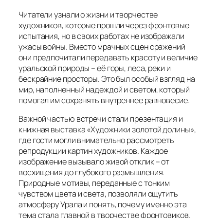
Читатели узнали о жизни и творчестве
художников, которые прошли через фронтовые
испытания, но в своих работах не изображали
ужасы войны. Вместо мрачных сцен сражений
они предпочитали передавать красоту и величие
уральской природы – её горы, леса, реки и
бескрайние просторы. Это был особый взгляд на
мир, наполненный надеждой и светом, который
помогал им сохранять внутреннее равновесие.
Важной частью встречи стали презентация и
книжная выставка «Художники золотой долины»,
где гости могли внимательно рассмотреть
репродукции картин художников. Каждое
изображение вызывало живой отклик – от
восхищения до глубокого размышления.
Природные мотивы, переданные с тонким
чувством цвета и света, позволяли ощутить
атмосферу Урала и понять, почему именно эта
тема стала главной в творчестве фронтовиков.