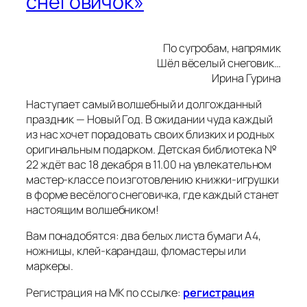
снеговичок»
По сугробам, напрямик
Шёл вёселый снеговик…
Ирина Гурина
Наступает самый волшебный и долгожданный
праздник — Новый Год. В ожидании чуда каждый
из нас хочет порадовать своих близких и родных
оригинальным подарком. Детская библиотека №
22 ждёт вас 18 декабря в 11.00 на увлекательном
мастер-классе по изготовлению книжки-игрушки
в форме весёлого снеговичка, где каждый станет
настоящим волшебником!
Вам понадобятся: два белых листа бумаги А4,
ножницы, клей-карандаш, фломастеры или
маркеры.
Регистрация на МК по ссылке:
регистрация