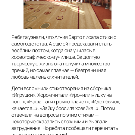
Ребята узнали, что Агния Барто писала стихи с
самого детства. А ещё ей предсказали стать
весёлым поэтом, когда она училась в
хореографическом училище. За долгую
творческую жизнь она получила множество
премий, но самая главная — безграничная
любовь маленьких читателей.
Дети вспомнили стихотворения из сборника
«Игрушки». Хором читали «Уронили мишку на
пол…», «Наша Таня громко плачет», «Идёт бычок,
качается…», «Зайку бросила хозяйка…». Потом
отвечали на вопросы по этим стихам —
некоторые оказались сложными и вызвали
затруднения. Но ребята пообещали перечитать
их вместе с родителями!