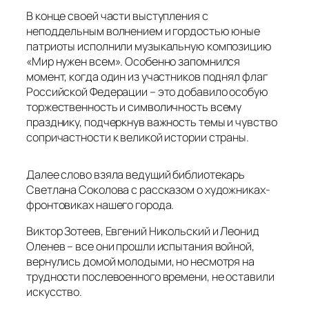
В конце своей части выступления с
неподдельным волнением и гордостью юные
патриоты исполнили музыкальную композицию
«Мир нужен всем». Особенно запомнился
момент, когда один из участников поднял флаг
Российской Федерации – это добавило особую
торжественность и символичность всему
празднику, подчеркнув важность темы и чувство
сопричастности к великой истории страны.
Далее слово взяла ведущий библиотекарь
Светлана Соколова с рассказом о художниках-
фронтовиках нашего города.
Виктор Зотеев, Евгений Никольский и Леонид
Оленев – все они прошли испытания войной,
вернулись домой молодыми, но несмотря на
трудности послевоенного времени, не оставили
искусство.