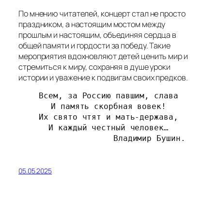
И каждый честный человек…
                 Владимир Бушин.
05.05.2025
1
2
3
4
Следующая страница
→
Библиотеки Миасса
МКУ "ЦБС" | Муниципальное казенное
учреждение «Централизованная
библиотечная система»