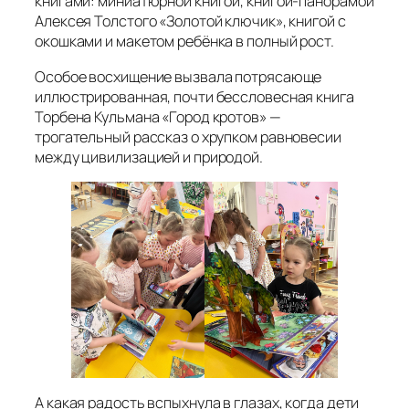
книгами: миниатюрной книгой, книгой-панорамой
Алексея Толстого «Золотой ключик», книгой с
окошками и макетом ребёнка в полный рост.
Особое восхищение вызвала потрясающе
иллюстрированная, почти бессловесная книга
Торбена Кульмана «Город кротов» —
трогательный рассказ о хрупком равновесии
между цивилизацией и природой.
А какая радость вспыхнула в глазах, когда дети