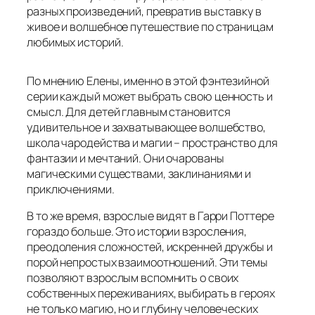
разных произведений, превратив выставку в
живое и волшебное путешествие по страницам
любимых историй.
По мнению Елены, именно в этой фэнтезийной
серии каждый может выбрать свою ценность и
смысл. Для детей главным становится
удивительное и захватывающее волшебство,
школа чародейства и магии – пространство для
фантазии и мечтаний. Они очарованы
магическими существами, заклинаниями и
приключениями.
В то же время, взрослые видят в Гарри Поттере
гораздо больше. Это истории взросления,
преодоления сложностей, искренней дружбы и
порой непростых взаимоотношений. Эти темы
позволяют взрослым вспомнить о своих
собственных переживаниях, выбирать в героях
не только магию, но и глубину человеческих