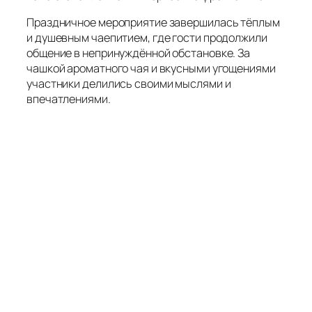
Праздничное мероприятие завершилась тёплым
и душевным чаепитием, где гости продолжили
общение в непринуждённой обстановке. За
чашкой ароматного чая и вкусными угощениями
участники делились своими мыслями и
впечатлениями.
По мнению читателей, концерт стал не просто
праздником, а настоящим мостом между
прошлым и настоящим, объединяя сердца в
общей памяти и гордости за победу. Такие
мероприятия вдохновляют детей ценить мир и
стремиться к миру, сохраняя в душе уроки
истории и уважение к подвигам своих предков.
Всем, за Россию павшим, слава
И память скорбная вовек!
Их свято чтят и мать-держава,