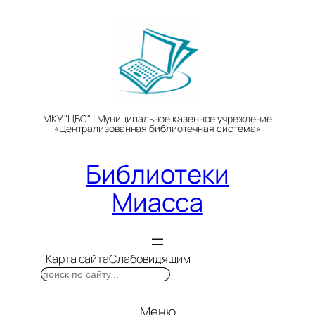
Перейти
к
содержимому
МКУ "ЦБС" | Муниципальное казенное учреждение
«Централизованная библиотечная система»
Библиотеки
Миасса
Карта сайта
Слабовидящим
Поиск
Меню