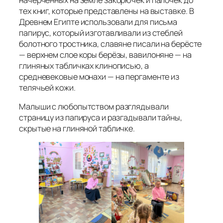
тех книг, которые представлены на выставке. В
Древнем Египте использовали для письма
папирус, который изготавливали из стеблей
болотного тростника, славяне писали на берёсте
— верхнем слое коры берёзы, вавилоняне — на
глиняных табличках клинописью, а
средневековые монахи — на пергаменте из
телячьей кожи.
Малыши с любопытством разглядывали
страницу из папируса и разгадывали тайны,
скрытые на глиняной табличке.