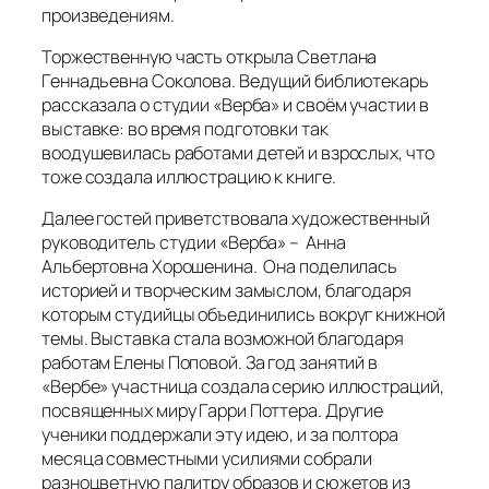
произведениям.
Торжественную часть открыла Светлана
Геннадьевна Соколова. Ведущий библиотекарь
рассказала о студии «Верба» и своём участии в
выставке: во время подготовки так
воодушевилась работами детей и взрослых, что
тоже создала иллюстрацию к книге.
Далее гостей приветствовала художественный
руководитель студии «Верба» – Анна
Альбертовна Хорошенина. Она поделилась
историей и творческим замыслом, благодаря
которым студийцы объединились вокруг книжной
темы. Выставка стала возможной благодаря
работам Елены Поповой. За год занятий в
«Вербе» участница создала серию иллюстраций,
посвященных миру Гарри Поттера. Другие
ученики поддержали эту идею, и за полтора
месяца совместными усилиями собрали
разноцветную палитру образов и сюжетов из