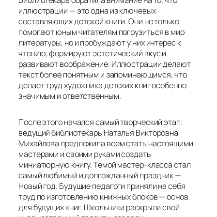
иллюстрации — это одна из ключевых
составляющих детской книги. Они не только
помогают юным читателям погрузиться в мир
литературы, но и пробуждают у них интерес к
чтению, формируют эстетический вкус и
развивают воображение. Иллюстрации делают
текст более понятным и запоминающимся, что
делает труд художника детских книг особенно
значимым и ответственным.
После этого начался самый творческий этап:
ведущий библиотекарь Наталья Викторовна
Михайлова предложила всем стать настоящими
мастерами и своими руками создать
миниатюрную книгу. Темой мастер-класса стал
самый любимый и долгожданный праздник —
Новый год. Будущие педагоги приняли на себя
труд по изготовлению книжных блоков — основ
для будущих книг. Школьники раскрыли свой