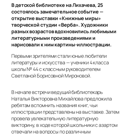
В детской библиотеке на Лихачева, 25
состоялось замечательное событие —
открытие выставки «Книжные миры»
творческой студии «Верба».
Художники
разных возрастов вдохновились любимыми
литературными произведениями и
нарисовали к ним картины-иллюстрации.
Первыми зрителями стали юные любители
литературы и искусства — ученики 4 класса
школы № 44 с классным руководителем
Светланой Борисовной Мироновой.
В начале встречи ведущий библиотекарь
Наталья Викторовна Михайлова предложила
ребятам вспомнить названия книг, чьи
иллюстрации представлены на выставке. Затем
провела увлекательную литературную
викторину, в ходе которой школьники с азартом
отвечали на вопросы по различным