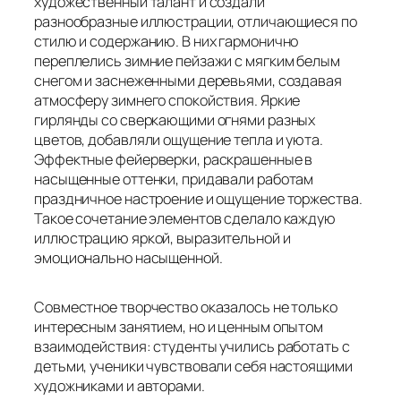
художественный талант и создали
разнообразные иллюстрации, отличающиеся по
стилю и содержанию. В них гармонично
переплелись зимние пейзажи с мягким белым
снегом и заснеженными деревьями, создавая
атмосферу зимнего спокойствия. Яркие
гирлянды со сверкающими огнями разных
цветов, добавляли ощущение тепла и уюта.
Эффектные фейерверки, раскрашенные в
насыщенные оттенки, придавали работам
праздничное настроение и ощущение торжества.
Такое сочетание элементов сделало каждую
иллюстрацию яркой, выразительной и
эмоционально насыщенной.
Совместное творчество оказалось не только
интересным занятием, но и ценным опытом
взаимодействия: студенты учились работать с
детьми, ученики чувствовали себя настоящими
художниками и авторами.