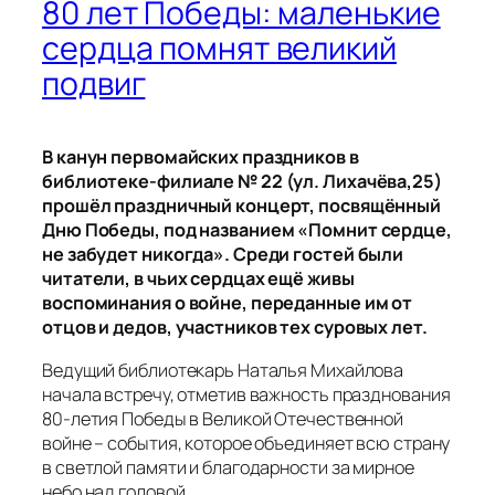
80 лет Победы: маленькие
сердца помнят великий
подвиг
В канун первомайских праздников в
библиотеке-филиале № 22 (ул. Лихачёва,25)
прошёл праздничный концерт, посвящённый
Дню Победы, под названием «Помнит сердце,
не забудет никогда». Среди гостей были
читатели, в чьих сердцах ещё живы
воспоминания о войне, переданные им от
отцов и дедов, участников тех суровых лет.
Ведущий библиотекарь Наталья Михайлова
начала встречу, отметив важность празднования
80-летия Победы в Великой Отечественной
войне – события, которое объединяет всю страну
в светлой памяти и благодарности за мирное
небо над головой.