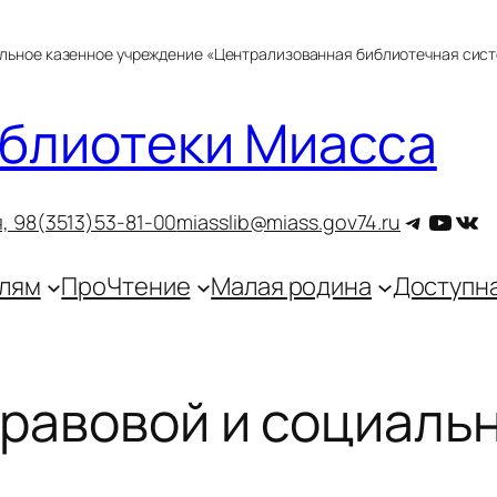
альное казенное учреждение «Централизованная библиотечная сис
блиотеки Миасса
Telegra
YouT
ВКо
, 9
8(3513)53-81-00
miasslib@miass.gov74.ru
лям
ПроЧтение
Малая родина
Доступн
правовой и социаль