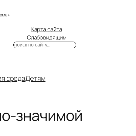
тема»
Карта сайта
Слабовидящим
Поиск
m
ube
нтакте
ая среда
Детям
но-значимой