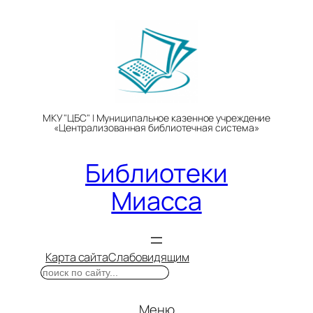
Перейти
к
содержимому
МКУ "ЦБС" | Муниципальное казенное учреждение
«Централизованная библиотечная система»
Библиотеки
Миасса
Карта сайта
Слабовидящим
Поиск
Меню