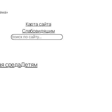
тема»
Карта сайта
Слабовидящим
Поиск
m
ube
нтакте
ая среда
Детям