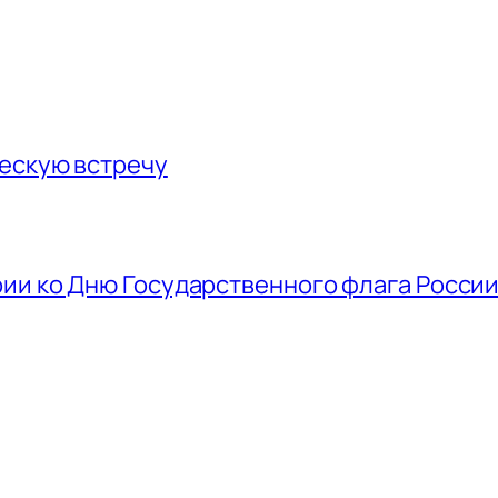
ескую встречу
ии ко Дню Государственного флага Росси