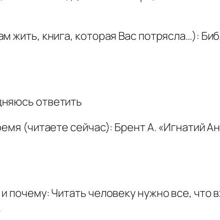
м жить, книга, которая Вас потрясла…): Би
дняюсь ответить
емя (читаете сейчас): Брент А. «Игнатий А
 почему: Читать человеку нужно все, что в
.