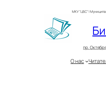
Перейти
к
МКУ "ЦБС" | Муницип
содержимому
Би
пр. Октября
О нас
Читате