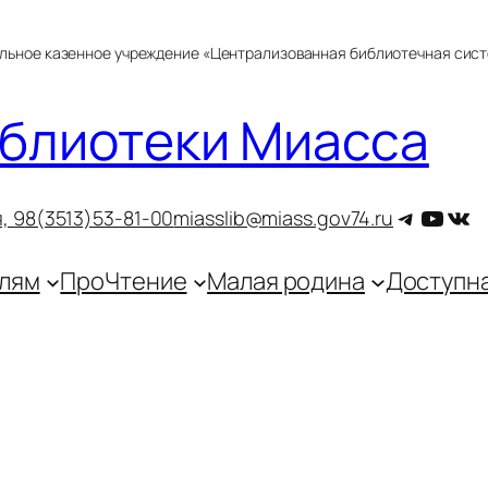
альное казенное учреждение «Централизованная библиотечная сис
блиотеки Миасса
Telegra
YouT
ВКо
, 9
8(3513)53-81-00
miasslib@miass.gov74.ru
лям
ПроЧтение
Малая родина
Доступн