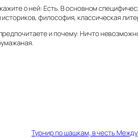
скажите о ней: Есть. В основном специфиче
 историков, философия, классическая лите
предпочитаете и почему: Ничто невозможн
бумажаная.
Турнир по шашкам, в честь Между