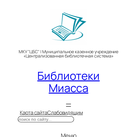
Перейти
к
содержимому
МКУ "ЦБС" | Муниципальное казенное учреждение
«Централизованная библиотечная система»
Библиотеки
Миасса
Карта сайта
Слабовидящим
Поиск
Меню