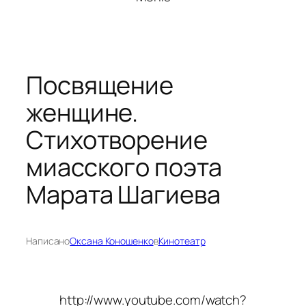
Посвящение
женщине.
Стихотворение
миасского поэта
Марата Шагиева
Написано
Оксана Коношенко
в
Кинотеатр
http://www.youtube.com/watch?