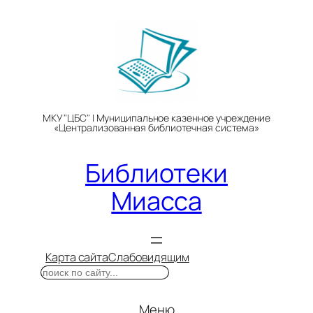
Перейти
к
содержимому
МКУ "ЦБС" | Муниципальное казенное учреждение
«Централизованная библиотечная система»
Библиотеки
Миасса
Карта сайта
Слабовидящим
Поиск
Меню