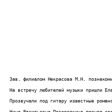
Зав. филиалом Некрасова М.Н. познаком
На встречу любителей музыки пришли Ел
Прозвучали под гитару известные роман
Нина Васильевна Погорелкина прочла св