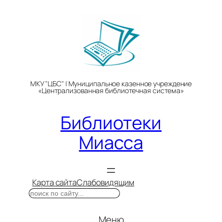
Перейти
к
содержимому
МКУ "ЦБС" | Муниципальное казенное учреждение
«Централизованная библиотечная система»
Библиотеки
Миасса
Карта сайта
Слабовидящим
Поиск
Меню