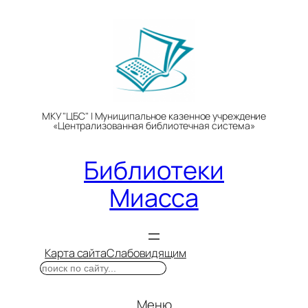
Перейти
к
содержимому
МКУ "ЦБС" | Муниципальное казенное учреждение
«Централизованная библиотечная система»
Библиотеки
Миасса
Карта сайта
Слабовидящим
Поиск
Меню