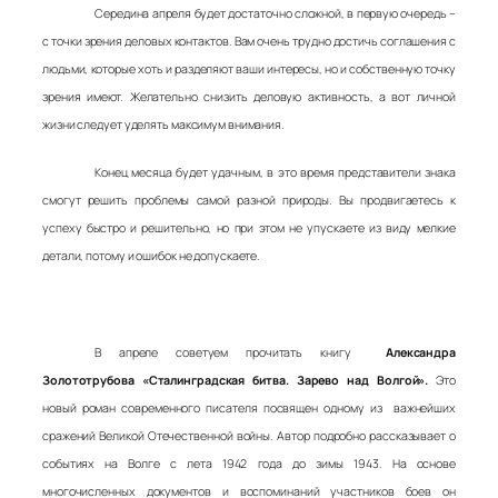
Середина апреля будет достаточно сложной, в первую очередь –
с точки зрения деловых контактов. Вам очень трудно достичь соглашения с
людьми, которые хоть и разделяют ваши интересы, но и собственную точку
зрения имеют. Желательно снизить деловую активность, а вот личной
жизни следует уделять максимум внимания.
Конец месяца будет удачным, в это время представители знака
смогут решить проблемы самой разной природы. Вы продвигаетесь к
успеху быстро и решительно, но при этом не упускаете из виду мелкие
детали, потому и ошибок не допускаете.
В апреле советуем прочитать книгу
Александра
Золототрубова «Сталинградская битва. Зарево над Волгой».
Это
новый роман современного писателя посвящен одному из важнейших
сражений Великой Отечественной войны. Автор подробно рассказывает о
событиях на Волге с лета 1942 года до зимы 1943. На основе
многочисленных документов и воспоминаний участников боев он