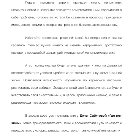
Первая половина апреля принесет много неприятных
неожиданностей, и наверняка покажется вам утомительным. Напоминают о
себе проблемы, которые вы хотели бы оставить в прошлом, приходится
иметь дело с людьми, о которых вы предпочли бы никогда не вспоминать.
Избегайте поспешных решений, какой бы сферы жизни они ни
касались. Сейчас лучше ничего не менять кардинально, достаточно
поставить перед собой цель и приближаться к ней маленькими шагами.
А вот конец месяца будет очень удачным – многим Девам он
позволит добиться успехов в работе и что-то изменить к лучшему в личной
жизни. Появляется возможность подняться по карьерной лестнице,
реализовать свои амбиции. Эмоциональный фон благоприятен, вы будете
чувствовать себя счастливыми и, в целом, довольными жизнью, и даже в
редкие неудачные моменты сможете сохранять оптимизм.
В апреле советуем почитать книгу
Дины Сабитовой «Где нет
зимы».
Мама тринадцатилетнего Паши и восьмилетней Гуль исчезает и
перед детьми, у которых за взрослую остается только кукла Лялька, маячит