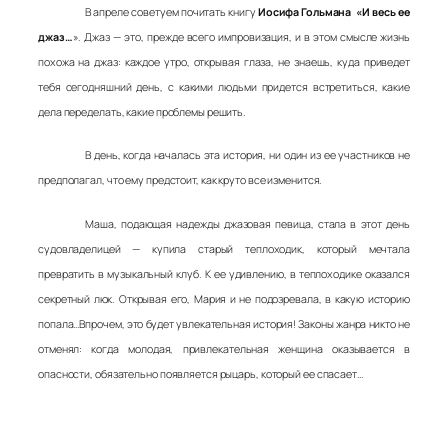
В апреле советуем почитать книгу
Иосифа Гольмана «И весь ее
джаз…
». Джаз — это, прежде всего импровизация, и в этом смысле жизнь
похожа на джаз: каждое утро, открывая глаза, не знаешь, куда приведет
тебя сегодняшний день, с какими людьми придется встретиться, какие
дела переделать, какие проблемы решить.
В день, когда началась эта история, ни один из ее участников не
предполагал, что ему предстоит, как круто все изменится.
Маша, подающая надежды джазовая певица, стала в этот день
судовладелицей — купила старый теплоходик, который мечтала
превратить в музыкальный клуб. К ее удивлению, в теплоходике оказался
секретный люк. Открывая его, Мария и не подозревала, в какую историю
попала…Впрочем, это будет увлекательная история! Законы жанра никто не
отменял: когда молодая, привлекательная женщина оказывается в
опасности, обязательно появляется рыцарь, который ее спасает…