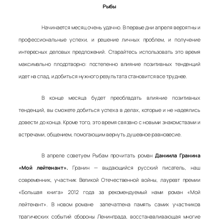
Рыбы
Начинается месяц очень удачно. В первые дни апреля вероятны и
профессиональные успехи, и решение личных проблем, и получение
интересных деловых предложений. Старайтесь использовать это время
максимально плодотворно: постепенно влияние позитивных тенденций
идет на спад, и добиться нужного результата становится все труднее.
В конце месяца будет преобладать влияние позитивных
тенденций, вы сможете добиться успеха в делах, которые и не надеялись
довести до конца. Кроме того, это время связано с новыми знакомствами и
встречами, общением, помогающим вернуть душевное равновесие.
В апреле советуем Рыбам прочитать роман
Даниила Гранина
«Мой лейтенант».
Гранин — выдающийся русский писатель, наш
современник, участник Великой Отечественной войны, лауреат премии
«Большая книга» 2012 года за рекомендуемый нами роман «Мой
лейтенант». В новом романе запечатлена память самих участников
трагических событий обороны Ленинграда, восстанавливающая многие