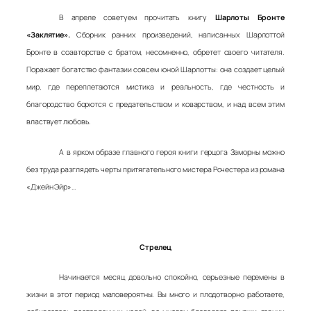
В апреле советуем прочитать книгу
Шарлоты Бронте
«Заклятие».
Сборник ранних произведений, написанных Шарлоттой
Бронте в соавторстве с братом, несомненно, обретет своего читателя.
Поражает богатство фантазии совсем юной Шарлотты: она создает целый
мир, где переплетаются мистика и реальность, где честность и
благородство борются с предательством и коварством, и над всем этим
властвует любовь.
А в ярком образе главного героя книги герцога Заморны можно
без труда разглядеть черты притягательного мистера Рочестера из романа
«Джейн Эйр»…
Стрелец
Начинается месяц довольно спокойно, серьезные перемены в
жизни в этот период маловероятны. Вы много и плодотворно работаете,