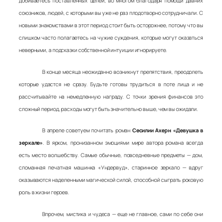
добиваетесь поставленных целей, во многом благодаря помощи давних
союзников, людей, с которыми вы уже не раз плодотворно сотрудничали. С
новыми знакомствами в этот период стоит быть осторожнее, потому что вы
слишком часто полагаетесь на чужие суждения, которые могут оказаться
неверными, а подсказки собственной интуиции игнорируете.
В конце месяца неожиданно возникнут препятствия, преодолеть
которые удастся не сразу. Будьте готовы трудиться в поте лица и не
рассчитывайте на немедленную награду. С точки зрения финансов это
сложный период, расходы могут быть значительно выше, чем вы ожидали.
В апреле советуем почитать роман
Сесилии Ахерн «Девушка в
зеркале»
. В ярком, пронизанном эмоциями мире автора романа всегда
есть место волшебству. Самые обычные, повседневные предметы — дом,
сломанная печатная машинка «Ундервуд», старинное зеркало — вдруг
оказываются наделенными магической силой, способной сыграть роковую
роль в жизни героев.
Впрочем, мистика и чудеса — еще не главное, сами по себе они