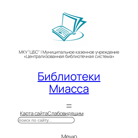
Перейти
к
содержимому
МКУ "ЦБС" | Муниципальное казенное учреждение
«Централизованная библиотечная система»
Библиотеки
Миасса
Карта сайта
Слабовидящим
Поиск
Меню