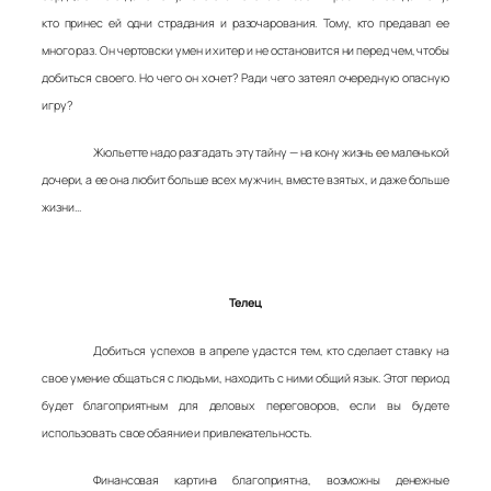
кто принес ей одни страдания и разочарования. Тому, кто предавал ее
много раз. Он чертовски умен и хитер и не остановится ни перед чем, чтобы
добиться своего. Но чего он хочет? Ради чего затеял очередную опасную
игру?
Жюльетте надо разгадать эту тайну — на кону жизнь ее маленькой
дочери, а ее она любит больше всех мужчин, вместе взятых, и даже больше
жизни…
Телец
Добиться успехов в апреле удастся тем, кто сделает ставку на
свое умение общаться с людьми, находить с ними общий язык. Этот период
будет благоприятным для деловых переговоров, если вы будете
использовать свое обаяние и привлекательность.
Финансовая картина благоприятна, возможны денежные