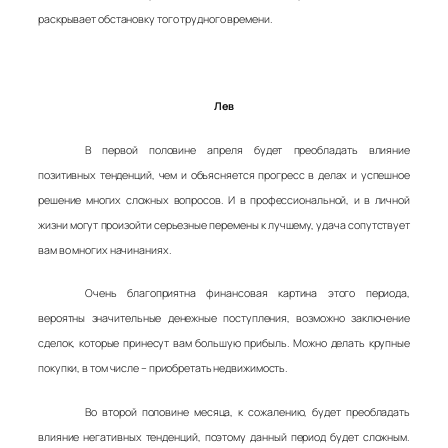
раскрывает обстановку того трудного времени.
Лев
В первой половине апреля будет преобладать влияние
позитивных тенденций, чем и объясняется прогресс в делах и успешное
решение многих сложных вопросов. И в профессиональной, и в личной
жизни могут произойти серьезные перемены к лучшему, удача сопутствует
вам во многих начинаниях.
Очень благоприятна финансовая картина этого периода,
вероятны значительные денежные поступления, возможно заключение
сделок, которые принесут вам большую прибыль. Можно делать крупные
покупки, в том числе – приобретать недвижимость.
Во второй половине месяца, к сожалению, будет преобладать
влияние негативных тенденций, поэтому данный период будет сложным.