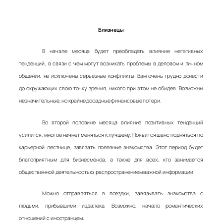
Близнецы
В начале месяца будет преобладать влияние негативных
тенденций, в связи с чем могут возникать проблемы в деловом и личном
общении, не исключены серьезные конфликты. Вам очень трудно донести
до окружающих свою точку зрения, никого при этом не обидев. Возможны
незначительные, но крайне досадные финансовые потери.
Во второй половине месяца влияние позитивных тенденций
усилится, многое начнет меняться к лучшему. Появится шанс подняться по
карьерной лестнице, завязать полезные знакомства. Этот период будет
благоприятным для бизнесменов, а также для всех, кто занимается
общественной деятельностью, распространением важной информации.
Можно отправляться в поездки, завязывать знакомства с
людьми, прибывшими издалека. Возможно, начало романтических
отношений с иностранцем.