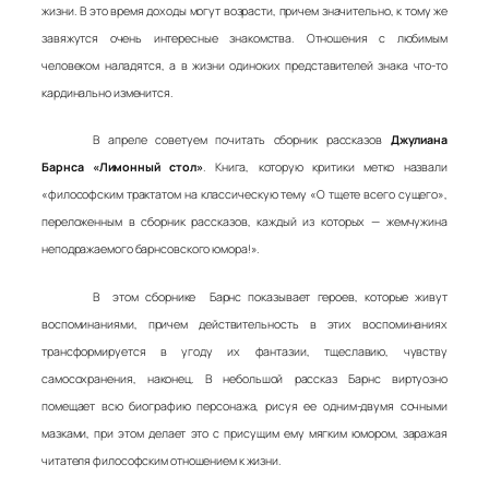
жизни. В это время доходы могут возрасти, причем значительно, к тому же
завяжутся очень интересные знакомства. Отношения с любимым
человеком наладятся, а в жизни одиноких представителей знака что-то
кардинально изменится.
В апреле советуем почитать сборник рассказов
Джулиана
Барнса «Лимонный стол»
. Книга, которую критики метко назвали
«философским трактатом на классическую тему «О тщете всего сущего»,
переложенным в сборник рассказов, каждый из которых — жемчужина
неподражаемого барнсовского юмора!».
В этом сборнике Барнс показывает героев, которые живут
воспоминаниями, причем действительность в этих воспоминаниях
трансформируется в угоду их фантазии, тщеславию, чувству
самосохранения, наконец. В небольшой рассказ Барнс виртуозно
помещает всю биографию персонажа, рисуя ее одним-двумя сочными
мазками, при этом делает это с присущим ему мягким юмором, заражая
читателя философским отношением к жизни.