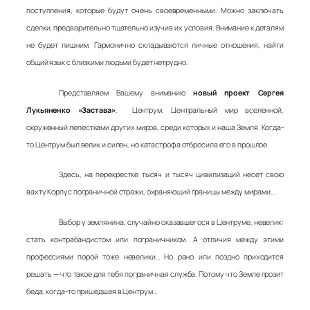
поступления, которые будут очень своевременными. Можно заключать
сделки, предварительно тщательно изучив их условия. Внимание к деталям
не будет лишним. Гармонично складываются личные отношения, найти
общий язык с близкими людьми будет нетрудно.
Представляем Вашему вниманию
новый проект Сергея
Лукьяненко «Застава»
. Центрум. Центральный мир вселенной,
окруженный лепестками других миров, среди которых и наша Земля. Когда-
то Центрум был велик и силен, но катастрофа отбросила его в прошлое.
Здесь, на перекрестке тысяч и тысяч цивилизаций несет свою
вахту Корпус пограничной стражи, охраняющий границы между мирами…
Выбор у землянина, случайно оказавшегося в Центруме, невелик:
стать контрабандистом или пограничником. А отличия между этими
профессиями порой тоже невелики… Но рано или поздно приходится
решать — что такое для тебя пограничная служба. Потому что Земле грозит
беда, когда-то пришедшая в Центрум…