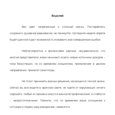
Водолей
Вас ждет напряженный и сложный месяц. Постарайтесь
сохранить душевное равновесие, не паникуйте: последняя неделя апреля
будет удачной и даст возможность исправить все совершенные ошибки.
Неблагоприятна и финансовая картина, неудивительно, что
многие представители знака начинают искать новые источники доходов –
пока безуспешно, но со временем инициатива, проявленная в данном
направлении, принесет свои плоды.
Не стоит принимать важных решений, касающихся личной жизни:
сейчас вы все видите в мрачном свете, не ждете от окружающих ничего
хорошего, любые их промахи кажутся вам катастрофическими, а слабости
– непростительными. Помните, что со временем ваше отношение к
ситуации и людям, окружающим вас, изменится.