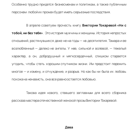
Особенно трудно придется бизнесменам и политикам, а также публичным
персонам: любой их промах будет иметь серьезные последствия.
В апреле советуем прочесть книгу
Виктории Токаревой «Ни с
тобой, ни без тебя»
. Это история мужчины и женщины. История непростых
отношений, растянувшихся даже не на годы — на десятилетия. Тамара и ее
возлюбленный — далеко не ангелы. У нее, сильной и волевой, — тяжелый
характер, а он, добродушный и мягкосердечный, слишком старается
угодить, чтобы стать хорошим спутником жизни. Им предстоит пережить
многое — и измену, и отчуждение, и разрыв. Но как бы ни была их любовь
похожа на ненависть, она все равно остается любовью.
Такова идея нового, ставшего заглавным для всего сборника
рассказа мастера отечественной женской прозы Виктории Токаревой.
Дева