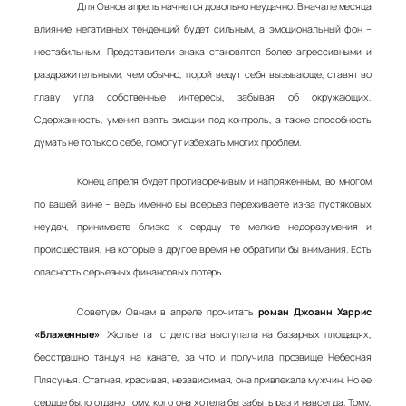
Для Овнов апрель начнется довольно неудачно. В начале месяца
влияние негативных тенденций будет сильным, а эмоциональный фон –
нестабильным. Представители знака становятся более агрессивными и
раздражительными, чем обычно, порой ведут себя вызывающе, ставят во
главу угла собственные интересы, забывая об окружающих.
Сдержанность, умения взять эмоции под контроль, а также способность
думать не только о себе, помогут избежать многих проблем.
Конец апреля будет противоречивым и напряженным, во многом
по вашей вине – ведь именно вы всерьез переживаете из-за пустяковых
неудач, принимаете близко к сердцу те мелкие недоразумения и
происшествия, на которые в другое время не обратили бы внимания. Есть
опасность серьезных финансовых потерь.
Советуем Овнам в апреле прочитать
роман Джоанн Харрис
«Блаженные»
. Жюльетта с детства выступала на базарных площадях,
бесстрашно танцуя на канате, за что и получила прозвище Небесная
Плясунья. Статная, красивая, независимая, она привлекала мужчин. Но ее
сердце было отдано тому, кого она хотела бы забыть раз и навсегда. Тому,