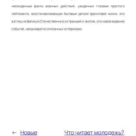
неожиданные факты военных действий, увиденных глазами простого
лейтенанта, восстанавливающая бытовые детали фронтовой жизни, это
взгляд на Великую Отечественную из траншей и окопов, это новое видение
событий, неоднократно описанных историками.
←
Новые
Что читает молодежь?