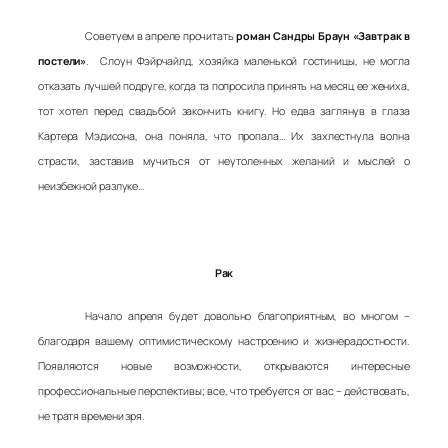
Советуем в апреле прочитать
роман Сандры Браун «Завтрак в
постели»
. Слоун Фэйрчайлд, хозяйка маленькой гостиницы, не могла
отказать лучшей подруге, когда та попросила принять на месяц ее жениха,
тот хотел перед свадьбой закончить книгу. Но едва заглянув в глаза
Картера Мэдисона, она поняла, что пропала… Их захлестнула волна
страсти, заставив мучиться от неутоленных желаний и мыслей о
неизбежной разлуке…
Рак
Начало апреля будет довольно благоприятным, во многом –
благодаря вашему оптимистическому настроению и жизнерадостности.
Появляются новые возможности, открываются интересные
профессиональные перспективы; все, что требуется от вас – действовать,
не тратя времени зря.