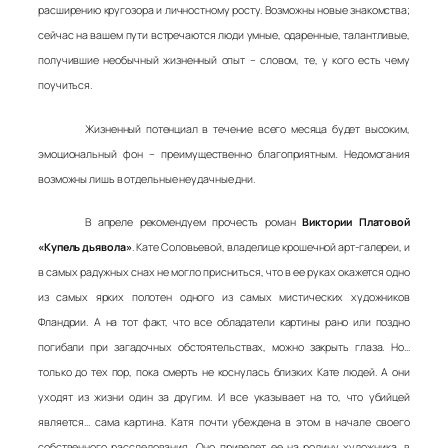
расширению кругозора и личностному росту. Возможны новые знакомства;
сейчас на вашем пути встречаются люди умные, одаренные, талантливые,
получившие необычный жизненный опыт – словом, те, у кого есть чему
поучиться.
Жизненный потенциал в течение всего месяца будет высоким,
эмоциональный фон – преимущественно благоприятным. Недомогания
возможны лишь в отдельные неудачные дни.
В апреле рекомендуем прочесть роман
Виктории Платовой
«Купель дьявола»
. Кате Соловьевой, владелице крошечной арт-галереи, и
в самых радужных снах не могло присниться, что в ее руках окажется одно
из самых ярких полотен одного из самых мистических художников
Фландрии. А на тот факт, что все обладатели картины рано или поздно
погибали при загадочных обстоятельствах, можно закрыть глаза. Но…
только до тех пор, пока смерть не коснулась близких Кате людей. А они
уходят из жизни один за другим. И все указывает на то, что убийцей
является… сама картина. Катя почти убеждена в этом в начале своего
собственного расследования. Оно приведет ее на родину художника, в