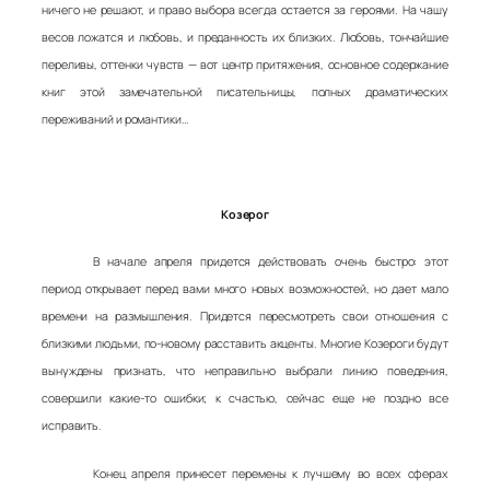
ничего не решают, и право выбора всегда остается за героями. На чашу
весов ложатся и любовь, и преданность их близких. Любовь, тончайшие
переливы, оттенки чувств — вот центр притяжения, основное содержание
книг этой замечательной писательницы, полных драматических
переживаний и романтики…
Козерог
В начале апреля придется действовать очень быстро: этот
период открывает перед вами много новых возможностей, но дает мало
времени на размышления. Придется пересмотреть свои отношения с
близкими людьми, по-новому расставить акценты. Многие Козероги будут
вынуждены признать, что неправильно выбрали линию поведения,
совершили какие-то ошибки; к счастью, сейчас еще не поздно все
исправить.
Конец апреля принесет перемены к лучшему во всех сферах