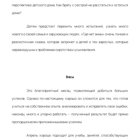
перспектива детского дома. Как брату с сестрой не расстаться и остаться
дома?
Детям предстоит пережить много испытаний, узнать много
нового о своей семье и окружающих людях. «Где нет зимы» очень тонкая и
реалистичная сказка, которая затронет и детей и тех взрослых, которые
неравнодушны к проблемам сиротства и усыновления.
Весы
Это благоприятный месяц, позволяющий добиться больших
успехов. Однако по-настоящему хорошо он сложится для тех, кто готов
учиться на собственном опыте, анализировать и исправлять свои ошибки,
наконец, много и упорно работать – полученный результат будет прямо
пропорционален приложенным вами усилиям.
Апрель хорошо подходит для учебы, занятий, способствующих