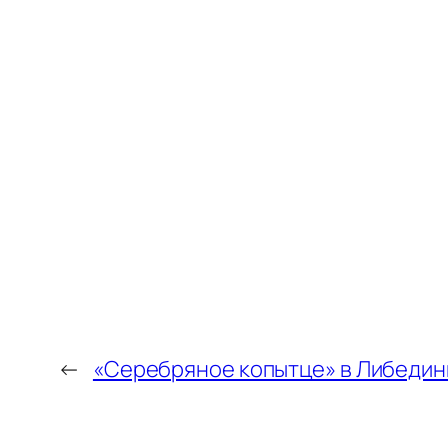
←
«Серебряное копытце» в Либедин