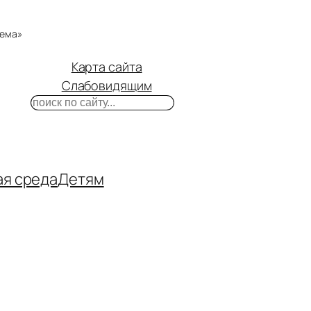
тема»
Карта сайта
Слабовидящим
Поиск
m
ube
нтакте
ая среда
Детям