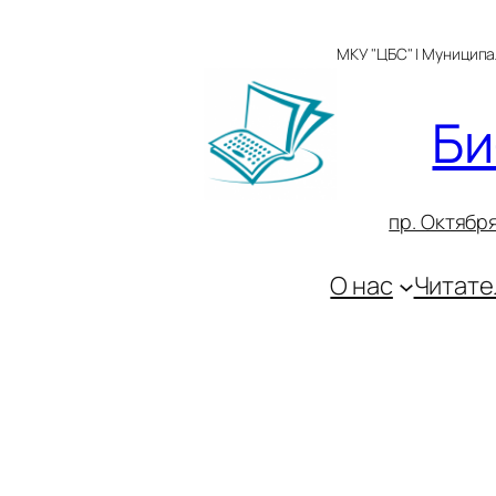
Перейти
к
МКУ "ЦБС" | Муницип
содержимому
Би
пр. Октября
О нас
Читате