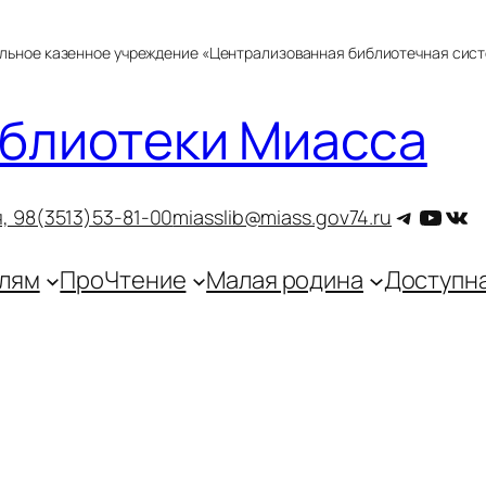
альное казенное учреждение «Централизованная библиотечная сис
блиотеки Миасса
Telegra
YouT
ВКо
, 9
8(3513)53-81-00
miasslib@miass.gov74.ru
лям
ПроЧтение
Малая родина
Доступн