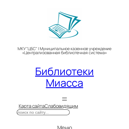
Перейти
к
содержимому
МКУ "ЦБС" | Муниципальное казенное учреждение
«Централизованная библиотечная система»
Библиотеки
Миасса
Карта сайта
Слабовидящим
Поиск
Меню