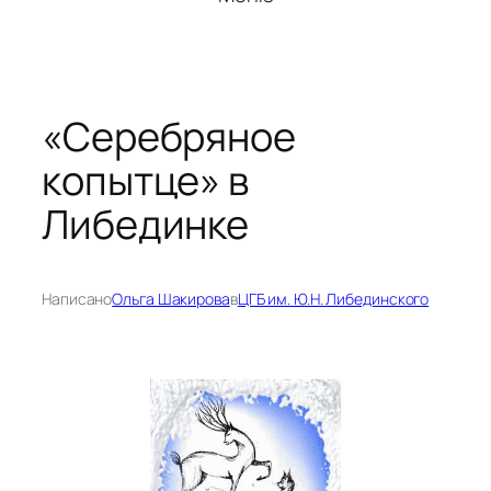
«Серебряное
копытце» в
Либединке
Написано
Ольга Шакирова
в
ЦГБ им. Ю.Н. Либединского