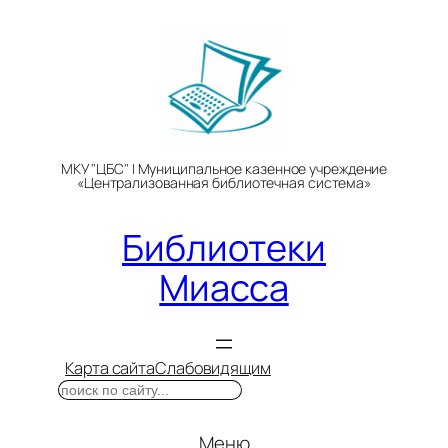
Перейти
к
содержимому
МКУ "ЦБС" | Муниципальное казенное учреждение
«Централизованная библиотечная система»
Библиотеки
Миасса
Карта сайта
Слабовидящим
Поиск
Меню