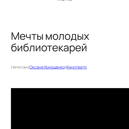
Мечты молодых
библиотекарей
Написано
Оксана Коношенко
в
Кинотеатр