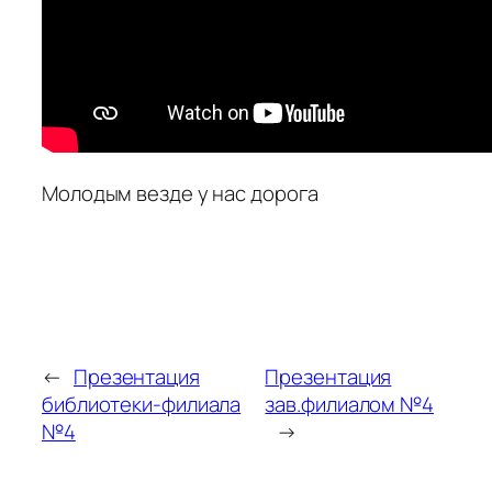
Молодым везде у нас дорога
←
Презентация
Презентация
библиотеки-филиала
зав.филиалом №4
№4
→