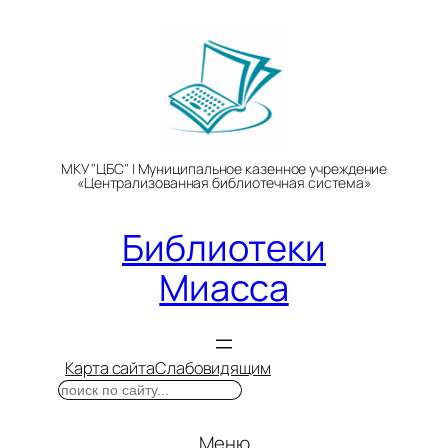
Перейти
к
содержимому
МКУ "ЦБС" | Муниципальное казенное учреждение
«Централизованная библиотечная система»
Библиотеки
Миасса
Карта сайта
Слабовидящим
Поиск
Меню