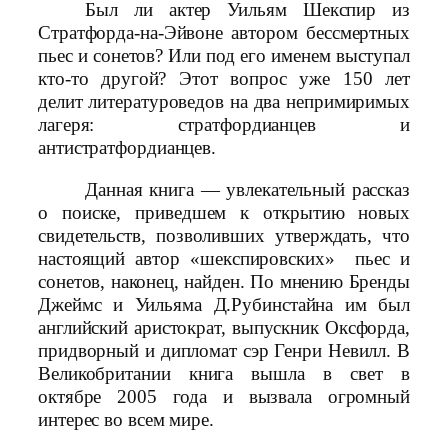
Был ли актер Уильям Шекспир из
Стратфорда-на-Эйвоне автором бессмертных
пьес и сонетов? Или под его именем выступал
кто-то другой? Этот вопрос уже 150 лет
делит литературоведов на два непримиримых
лагеря: стратфордианцев и
антистратфордианцев.
Данная книга — увлекательный рассказ
о поиске, приведшем к открытию новых
свидетельств, позволивших утверждать, что
настоящий автор «шекспировских» пьес и
сонетов, наконец, найден. По мнению Бренды
Джеймс и Уильяма Д.Рубинстайна им был
английский аристократ, выпускник Оксфорда,
придворный и дипломат сэр Генри Невилл. В
Великобритании книга вышла в свет в
октябре 2005 года и вызвала огромный
интерес во всем мире.