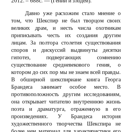
2012. – 688с. — (Гении и злодеи).
Давно уже расхожим стало мнение о
том, что Шекспир не был творцом своих
великих драм, и несть числа охотникам
приписывать честь их создания другим
лицам. За полтора столетия существования
споров и дискуссий выдвинуты десятки
гипотез, подвергающих сомнению
существование средневекового гения, о
котором до сих пор мы не знаем всей правды.
В обширной шекспириане книга Георга
Брандеса занимает особое место. В
противоположность другим исследованиям,
она открывает читателю внутреннюю жизнь
поэта и драматурга, отраженную в его
произведениях. У Брандеса история
художественного творчества Шекспира не
более чем материал для характеристики его