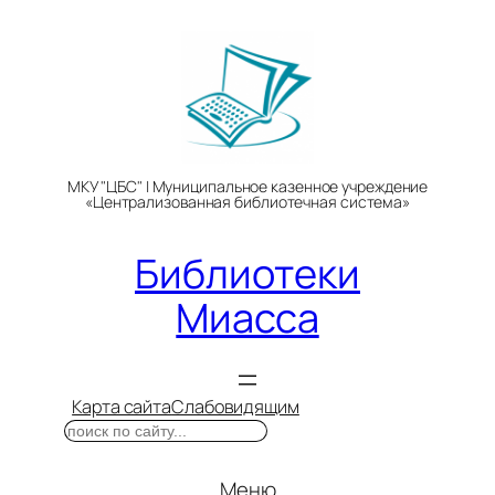
Перейти
к
содержимому
МКУ "ЦБС" | Муниципальное казенное учреждение
«Централизованная библиотечная система»
Библиотеки
Миасса
Карта сайта
Слабовидящим
Поиск
Меню